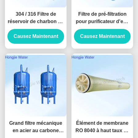
304 / 316 Filtre de
Filtre de pré-filtration
réservoir de charbon de
pour purificateur d'eau
sable en acier
trois étapes 20 pouces
inoxydable 60 m3/h
Causez Maintenant
pour la purification de
Causez Maintenant
l'eau de toute la maison
Grand filtre mécanique
Élément de membrane
en acier au carbone
RO 8040 à haut taux de
50T/H pour l'élimination
dessalement avec rejet