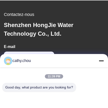
Contactez-nous
Shenzhen HongJie Water
Technology Co., Ltd.
E-mail
cathy@szhjwater.com
cathy.chou
Notre adresse
11:39 PM
Adresse
Good day, what product are you looking for?
Chambre 1105, Bâtiment 3, Parc Industriel Xinsheng Green
Valley, Communauté Xinsheng, Rue Longgang, District de
Longgang, Shenzhen, Chine