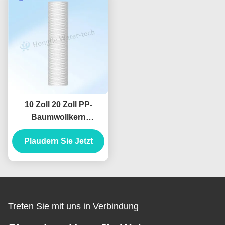
10 Zoll 20 Zoll PP-
Baumwollkern
Aktivkohlefilter für
Wasserfiltersystem
Plaudern Sie Jetzt
Treten Sie mit uns in Verbindung