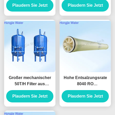
Wasseraufbereitungsanlagen
Plaudern Sie Jetzt
Hauswasseraufbereitung
Plaudern Sie Jetzt
Zubehör
Großer mechanischer
Hohe Entsalzungsrate
50T/H Filter aus
8040 RO
Kohlenstoffstahl zur
Membranelement mit
Entfernung von Eisen-
Plaudern Sie Jetzt
99% Salzrückhaltung
Plaudern Sie Jetzt
und Mangan-Ionen