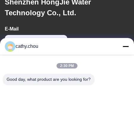
Shenzhen HongJie Water
Technology Co., Ltd.
E-Mail
cathy@szhjwater.com
cathy.chou
Unsere Adresse
2:30 PM
Adresse
Good day, what product are you looking for?
Zimmer 1105, Gebäude 3, Xinsheng Green Valley Industrial Park,
Xinsheng Community, Longgang Street, Longgang District,
Shenzhen, China
Telefone
0086-755-27500078