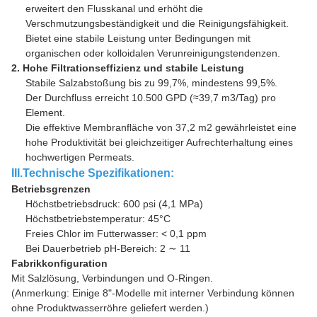
erweitert den Flusskanal und erhöht die
Verschmutzungsbeständigkeit und die Reinigungsfähigkeit.
Bietet eine stabile Leistung unter Bedingungen mit
organischen oder kolloidalen Verunreinigungstendenzen.
2. Hohe Filtrationseffizienz und stabile Leistung
Stabile Salzabstoßung bis zu 99,7%, mindestens 99,5%.
Der Durchfluss erreicht 10.500 GPD (≈39,7 m3/Tag) pro
Element.
Die effektive Membranfläche von 37,2 m2 gewährleistet eine
hohe Produktivität bei gleichzeitiger Aufrechterhaltung eines
hochwertigen Permeats.
III.Technische Spezifikationen:
Betriebsgrenzen
Höchstbetriebsdruck: 600 psi (4,1 MPa)
Höchstbetriebstemperatur: 45°C
Freies Chlor im Futterwasser: < 0,1 ppm
Bei Dauerbetrieb pH-Bereich: 2 ∼ 11
Fabrikkonfiguration
Mit Salzlösung, Verbindungen und O-Ringen.
(Anmerkung: Einige 8"-Modelle mit interner Verbindung können
ohne Produktwasserröhre geliefert werden.)