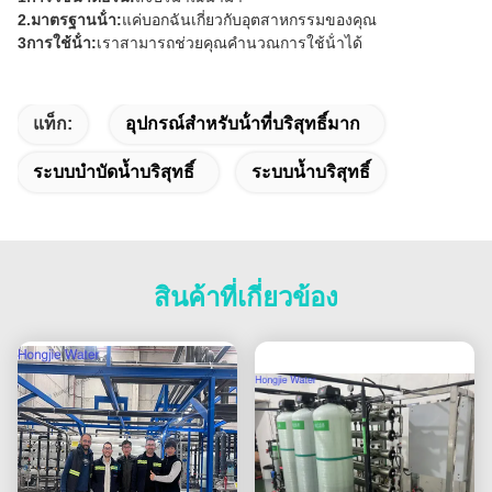
2.มาตรฐานน้ํา:
แค่บอกฉันเกี่ยวกับอุตสาหกรรมของคุณ
3การใช้น้ํา:
เราสามารถช่วยคุณคํานวณการใช้น้ําได้
แท็ก:
อุปกรณ์สําหรับน้ําที่บริสุทธิ์มาก
ระบบบำบัดน้ำบริสุทธิ์
ระบบน้ำบริสุทธิ์
สินค้าที่เกี่ยวข้อง