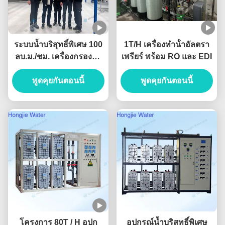
ระบบน้ำบริสุทธิ์พิเศษ 100
1T/H เครื่องทําน้ําอัลตรา
ลบ.ม./ชม. เครื่องกรองน้ำ
เพรียร์ พร้อม RO และ EDI
อุตสาหกรรม พร้อมหน่วย
พูดคุยกันตอนนี้
UF+RO+EDI
พูดคุยกันตอนนี้
โครงการ 80T / H อุปก
อุปกรณ์น้ำบริสุทธิ์พิเศษ