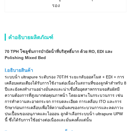
รอง
คำอธิบายผลิตภัณฑ์
70 TPH โซลูชั่นการบําบัดน้ําที่บริสุทธิ์มาก ด้วย RO, EDI และ
Polishing Mixed Bed
I.อธิบายสินค้า
ระบบน้ํา ultrapure ระดับรอง 70T/H ระยะกลับออสโมส + EDI + การ
เคลือบผสมเตียงได้รับการใช้งานต่อเนื่องในสถานที่ของลูกค้าสําหรับ 8
ปีและยังคงทํางานอย่างมั่นคงและน่าเชื่อถือ
อุตสาหกรรมจอสัมผัสมี
ความต้องการที่สูงมากต่อคุณภาพน้ํา โดยเฉพาะในกระบวนการ เช่น
การทําความสะอาดกระจก การบดละเอียด การเคลือบ ITO และการ
รักษาก่อนการเคลือบ
เพื่อให้ความมั่นคงของกระบวนการและลดภาวะ
ปนเปื้อนของอนุภาคและไอออน ลูกค้าเลือกระบบน้ํา ultrapure UPW
นี้ ซึ่งได้รับการใช้อย่างต่อเนื่องและมั่นคงตั้งแต่นั้น