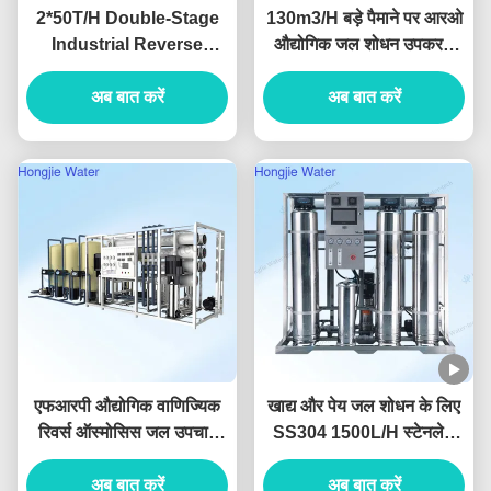
2*50T/H Double-Stage
130m3/H बड़े पैमाने पर आरओ
Industrial Reverse
औद्योगिक जल शोधन उपकरण
Osmosis Water System
380V/220V
Produced For Ultrapure
अब बात करें
अब बात करें
Water
एफआरपी औद्योगिक वाणिज्यिक
खाद्य और पेय जल शोधन के लिए
रिवर्स ऑस्मोसिस जल उपचार
SS304 1500L/H स्टेनलेस
संयंत्र अनुकूलन योग्य
स्टील रिवर्स ऑस्मोसिस सिस्टम
अब बात करें
अब बात करें