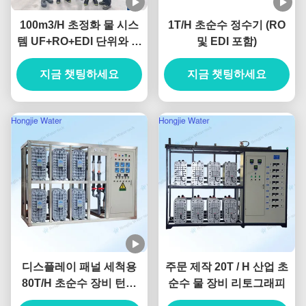
100m3/H 초정화 물 시스
1T/H 초순수 정수기 (RO
템 UF+RO+EDI 단위와 함
및 EDI 포함)
께 산업용 물 정화기
지금 챗팅하세요
지금 챗팅하세요
디스플레이 패널 세척용
주문 제작 20T / H 산업 초
80T/H 초순수 장비 턴키
순수 물 장비 리토그래피
프로젝트