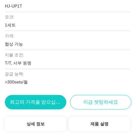
HJ-UP1T
모크:
1세트
가격:
협상 가능
지불 조건:
T/T, 서부 동맹
공급 능력:
>300sets/월
최고의 가격을 얻으십시오
지금 챗팅하세요
상세 정보
제품 설명