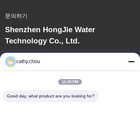
문의하기
Shenzhen HongJie Water
Technology Co., Ltd.
이메일
cathy.chou
cathy@szhjwater.com
11:40 PM
우리 주소
Good day, what product are you looking for?
주소
3동 신성 그린 밸리 산업 단지 1105호, 신성 커뮤니티, 롱강 가도,
롱강 구, 선전, 중국
전화