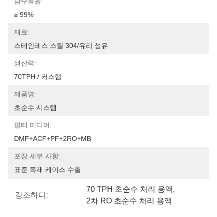
담수화율:
≥ 99%
재료:
스테인레스 스틸 304/유리 섬유
생산력:
70TPH / 커스텀
제품명:
초순수 시스템
필터 미디어:
DMF+ACF+PF+2RO+MB
포장 세부 사항:
표준 목재 케이스 수출
70 TPH 초순수 처리 용액
, 
강조하다:
2차 RO 초순수 처리 용액