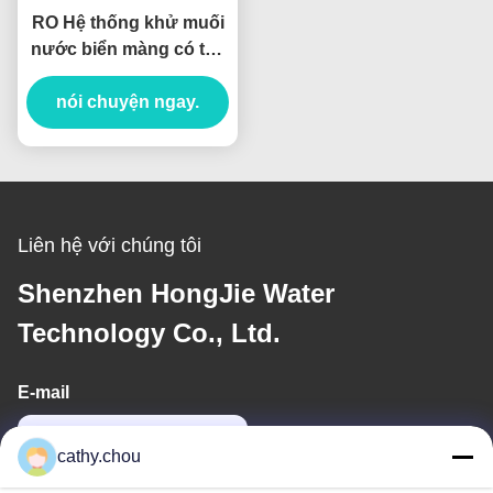
RO Hệ thống khử muối
nước biển màng có thể
tùy chỉnh hiệu suất cao
nói chuyện ngay.
Liên hệ với chúng tôi
Shenzhen HongJie Water
Technology Co., Ltd.
E-mail
cathy@szhjwater.com
cathy.chou