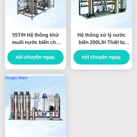
55T/H Hệ thống khử
Hệ thống xử lý nước
muối nước biển cho
biển 200L/H Thiết bị
ngành hóa dầu
khử muối nước biển để
nói chuyện ngay.
nói chuyện ngay.
cứu trợ thiên tai