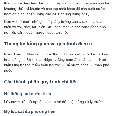
thấu ngược tiên tiến, hệ thống này loại bỏ hiệu quả muối hòa tan,
khoáng chất, vi khuẩn và các tạp chất khác để sản xuất nước
ngọt ổn định, chất lượng cao để sử dụng hàng ngày.
Đơn vị khử muối nhỏ gọn này là lý tưởng cho các khu vực ven
biển xa xôi, đảo, tàu biển, khu nghỉ mát và các cộng đồng nhỏ
nơi tiếp cận nguồn nước ngọt hạn chế.
Thông tin tổng quan về quá trình điều trị
Nước biển → Máy bơm nước thô → Bộ lọc cát → Bộ lọc carbon
hoạt động → Bộ lọc cartridge → Máy bơm áp suất cao → Nước
biển Ống nhang thẩm thấu ngược → Bể nước ngọt → Phân phối
nước
Các thành phần quy trình chi tiết
Hệ thống hút nước biển
Lấy nước biển từ nguồn và đưa nó đến hệ thống xử lý trước.
Bộ lọc cát đa phương tiện