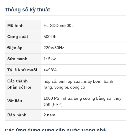
Thông số kỹ thuật
Mô hình
HJ-SDDom500L
Công suất
500L/h
Điện áp
220V/50Hz.
Sức mạnh
1~5kw
Tỷ lệ khử muối
>=98%
Các thành
hộp số, bình áp suất, máy bơm, bánh
phần cốt lõi
răng, vòng bi, động cơ
1000 PSI, nhựa tăng cường bằng sợi thủy
Vật liệu
tinh (FRP)
Bảo hành
2 năm
Các ứng dụng cung cấp nước trong nhà