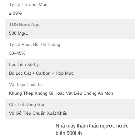
Tỷ Lệ Từ Chối Muối:
≥ 99%
TDS Nước Ngọt:
500 Mg/L
Tỷ Lệ Phục Hồi Hệ Thống:
30–45%
Lọc Tiền Xử Lý:
Bộ Lọc Cát + Carbon + Hộp Mực
Vật Liệu Thiết Bị:
Khung Thép Không Gỉ Hoặc Vật Liệu Chống Ăn Mòn
Chi Tiết Đóng Gói:
Vỏ Gỗ Tiêu Chuẩn Xuất Khẩu
Nhà máy thẩm thấu ngược nước 
biển 500L/h