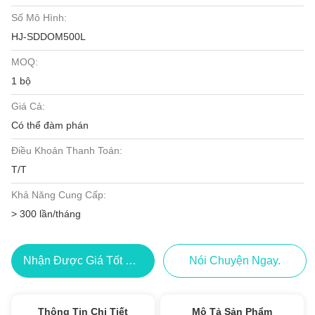
Số Mô Hình:
HJ-SDDOM500L
MOQ:
1 bộ
Giá Cả:
Có thể đàm phán
Điều Khoản Thanh Toán:
T/T
Khả Năng Cung Cấp:
> 300 lần/tháng
Nhận Được Giá Tốt Nhất
Nói Chuyện Ngay.
Thông Tin Chi Tiết
Mô Tả Sản Phẩm