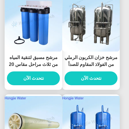
مرشح خزان الكربون الرملي
مرشح مسبق لتنقية المياه
من الفولاذ المقاوم للصدأ
من ثلاث مراحل مقاس 20
304 / 316، ملحقات معدات
بوصة لتنقية مياه المنزل
نتحدث الآن
معالجة المياه 60 متر
بالكامل
نتحدث الآن
مكعب/ساعة