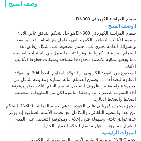
وصف المنتج
صمام الفراشة الكهربائي DN300
I.وصف المنتج
صمام الفراشة الكهربائي DN300 هو حل لتحكم التدفق عالي الأداء
مصمم للأنابيب الصناعية الكبيرة التي تتعامل مع المياه والغاز والنفط
والسوائل العامة.يحتوي على جسم مضغوط على شكل رقائق، هذا
الصمام الفراشة الكهربائية يوفر التثبيت السهل بين الفلنجات القياسية،
مما يجعلها مثالية للأنظمة محدودة المساحة وشبكات خطوط الأنابيب
الآلية.
المصنوع من الفولاذ الكربوني أو الفولاذ المقاوم للصدأ 304 أو الفولاذ
المقاوم للصدأ 316 ، يضمن الصمام متانة ممتازة ومقاومة للتآكل في
مجموعة واسعة من ظروف التشغيل.تصميم الختم الناعم يوفر موثوقة،
أداء التسرب الصفر ، مما يجعلها مناسبة لكل من التطبيقات منخفضة
الضغط والضغط العالي.
مجهز بمحرك كهربائي عالي الجودة، يدعم صمام الفراشة DN300 التحكم
عن بعد، والتنظيم التلقائي، والتكامل مع أنظمة الأتمتة الصناعية.إنه يوفر
عدة عوائق ثابتة، وسهولة فتح / إغلاق، وموثوقية التشغيل على المدى
الطويل مما يجعلها خيار مفضل لتحكم العملية الحديثة.
الميزات الرئيسية:
حجم DN300 مصمم لأنظمة الأنابيب المتوسطة إلى الكبيرة