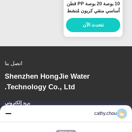
10 بوصة 20 بوصة PP قطن
أساسي منقي كربون مُنشط
لنظام تنقية المياه
نتحدث الآن
اتصل بنا
Shenzhen HongJie Water
Technology Co., Ltd.
بريد إلكتروني
cathy.chou
cathy@szhjwater.com