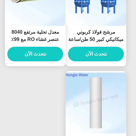
مرشح فولاذ كربوني
معدل تحلية مرتفع 8040
ميكانيكي كبير 50 طن/ساعة
عنصر غشاء RO مع 99٪
لإزالة أيونات الحديد والمنغنيز
رفض الملح
نتحدث الآن
نتحدث الآن