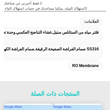
2.
فقط أخبرني عن صناعتك
3استهلاك المياه: يمكننا مساعدتك في حساب استهلاك الماء.
العلامات:
فلتر مياه من الستانلس ستيل,غشاء التناضح العكسي,وحدة تحديد
SS316 صمام الفراشة الصفيحة الرقيقة,صمام الفراشة الكهربائي من الفولاذ الكربوني,صمام الفراشة DN300
RO Membrane
المنتجات ذات الصلة