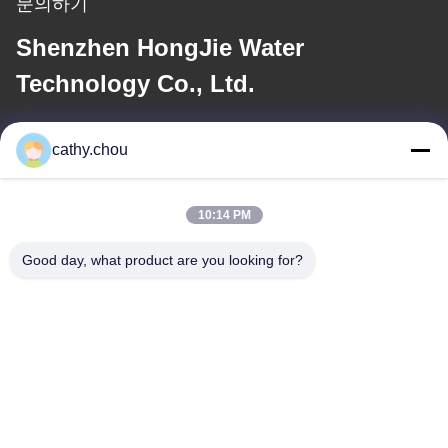
문의하기
Shenzhen HongJie Water
Technology Co., Ltd.
이메일
cathy.chou
cathy@szhjwater.com
10:14 PM
우리 주소
Good day, what product are you looking for?
주소
3동 신성 그린 밸리 산업 단지 1105호, 신성 커뮤니티, 롱강 가도,
롱강 구, 선전, 중국
전화
0086-755-27500078