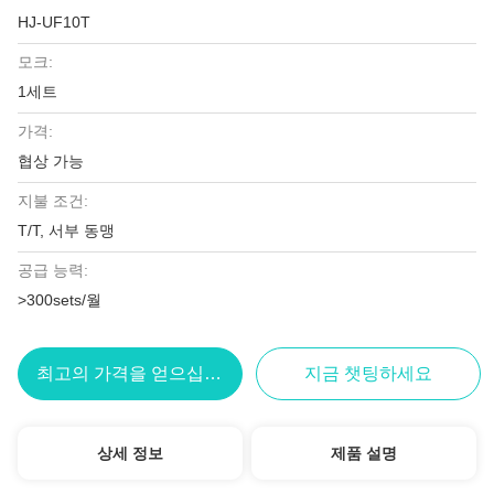
HJ-UF10T
모크:
1세트
가격:
협상 가능
지불 조건:
T/T, 서부 동맹
공급 능력:
>300sets/월
최고의 가격을 얻으십시오
지금 챗팅하세요
상세 정보
제품 설명