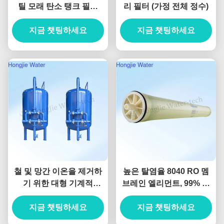
틸 모래 탄소 탱크 필터
리 필터 (가정 전체 정수)
60m3/H 정수 처리 장비
지금 챗팅하세요
부속품
지금 챗팅하세요
철 및 망간 이온을 제거하
높은 탈염율 8040 RO 멤
기 위한 대형 기계적
브레인 엘리먼트, 99% 염
50T/H 탄소 강철 필터
제거
지금 챗팅하세요
지금 챗팅하세요