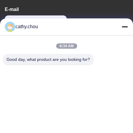
E-mail
cathy@szhjwater.com
cathy.chou
Notre adresse
8:34 AM
Adresse
Good day, what product are you looking for?
Chambre 1105, Bâtiment 3, Parc Industriel Xinsheng Green
Valley, Communauté Xinsheng, Rue Longgang, District de
Longgang, Shenzhen, Chine
Télégramme
0086-755-27500078