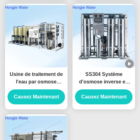
Usine de traitement de
SS304 Système
l'eau par osmose
d'osmose inverse en
inverse commerciale
acier inoxydable
Causez Maintenant
industrielle en PRF
Causez Maintenant
1500L/H pour la
personnalisable
purification de l'eau des
aliments et des
boissons