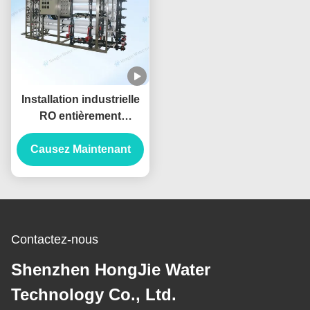
Installation industrielle
RO entièrement
automatique 50m3/h
Système de filtration
Causez Maintenant
d'eau par osmose
inverse
Contactez-nous
Shenzhen HongJie Water
Technology Co., Ltd.