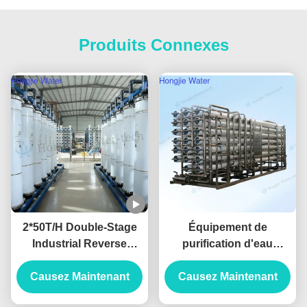
Produits Connexes
2*50T/H Double-Stage
Équipement de
Industrial Reverse
purification d'eau
Osmosis Water System
industriel RO à grande
Produced For Ultrapure
Causez Maintenant
Causez Maintenant
échelle 130 m3/H
Water
380V/220V