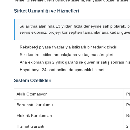
Temel Sistemler:
Ters osmose sistemi, kimyasal dozlama sistem
Şirket Uzmanlığı ve Hizmetleri
Su arıtma alanında 13 yıldan fazla deneyime sahip olarak, 
servis ekibimiz, projeyi konseptten tamamlanana kadar güveni
Rekabetçi piyasa fiyatlarıyla istikrarlı bir tedarik zinciri
Sıkı kontrol edilen ambalajlama ve taşıma süreçleri
Ana ekipman için 2 yıllık garanti ile güvenilir satış sonrası h
Hayat boyu 24 saat online danışmanlık hizmeti
Sistem Özellikleri
Akıllı Otomasyon
P
Boru hattı kurulumu
Pa
Elektrik Kurulumları
B
Hizmet Garanti
2 