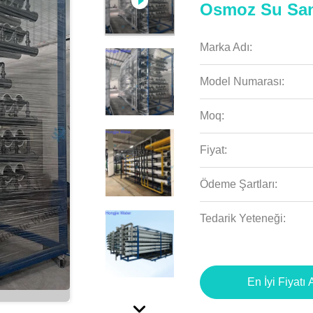
Osmoz Su San
Marka Adı:
Model Numarası:
Moq:
Fiyat:
Ödeme Şartları:
Tedarik Yeteneği:
En İyi Fiyatı 