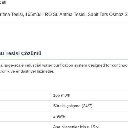
catı
ıtma Tesisi
, 
165m3/H RO Su Arıtma Tesisi
, 
Sabit Ters Osmoz Su
Su Tesisi Çözümü
arge-scale industrial water purification system designed for continuou
ronik ve endüstriyel hizmetler.
165 m3/h
Sürekli çalışma (24/7)
≥ 95%
Ana bileşenler için ≥ 15 yıl