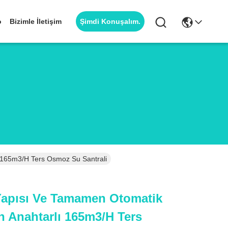
Şimdi Konuşalım.
o
Bizimle İletişim
ı 165m3/h Ters Osmoz Su Santrali
 Yapısı Ve Tamamen Otomatik
n Anahtarlı 165m3/h Ters