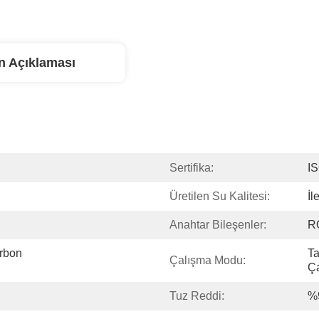
n Açıklaması
Sertifika:
I
Üretilen Su Kalitesi:
İl
Anahtar Bileşenler:
R
rbon 
Ta
Çalışma Modu:
Ç
Tuz Reddi:
%