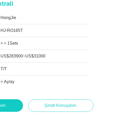
trali
HongJie
HJ-RO165T
> = 1Sets
US$283900~US$31000
T/T
> Ay/ay
Alın
Şimdi Konuşalım.