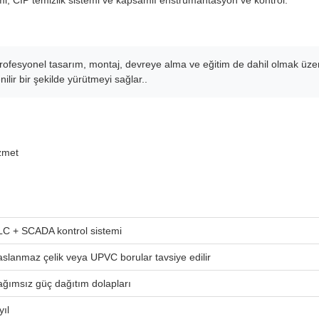
i, CIP temizlik sistemi ve kapsamlı enstrümantasyon ve kontrol.
profesyonel tasarım, montaj, devreye alma ve eğitim de dahil olmak üze
lir bir şekilde yürütmeyi sağlar..
izmet
LC + SCADA kontrol sistemi
slanmaz çelik veya UPVC borular tavsiye edilir
ağımsız güç dağıtım dolapları
yıl