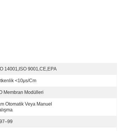
SO 14001,ISO 9001,CE,EPA
etkenlik <10μs/cm
O Membran Modülleri
m Otomatik Veya Manuel 
alışma
97–99