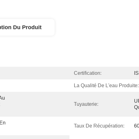
ption Du Produit
Certification:
I
La Qualité De L'eau Produite:
Au 
UP
Tuyauterie:
Qu
En 
Taux De Récupération:
6