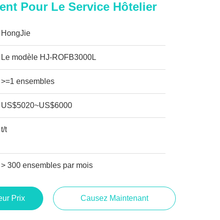
nt Pour Le Service Hôtelier
HongJie
Le modèle HJ-ROFB3000L
>=1 ensembles
US$5020~US$6000
t/t
> 300 ensembles par mois
ur Prix
Causez Maintenant