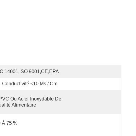
SO 14001,ISO 9001,CE,EPA
Conductivité <10 Μs / Cm
VC Ou Acier Inoxydable De 
alité Alimentaire
0 À 75 %