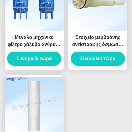
Μεγάλο μηχανικό
Στοιχείο μεμβράνης
φίλτρο χάλυβα άνθρακα
αντίστροφης όσμωσης
50T/H για την αφαίρεση
8040 RO με υψηλό
ιόντων σιδήρου και
Συνομιλία τώρα
ρυθμό αφαλάτωσης και
Συνομιλία τώρα
μαγγανίου
απόρριψη αλάτων 99%