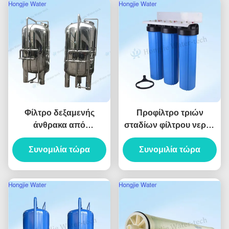
Φίλτρο δεξαμενής
Προφίλτρο τριών
άνθρακα από
σταδίων φίλτρου νερού
ανοξείδωτο χάλυβα 304
20 ιντσών για
Συνομιλία τώρα
/ 316, 60m3/H,
καθαρισμό νερού
Συνομιλία τώρα
εξαρτήματα εξοπλισμού
ολόκληρου του σπιτιού
επεξεργασίας νερού