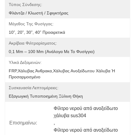
Τύπος Σύνδεσης:
Φλάντζα / Κλωστή / Σφιγκτήρας
Μέγεθος Της Φυσίγγας:
10”, 20”, 30”, 40” Προαιρετικά
Ακρίβεια Φιλτραρίσματος:
0,1 Μm – 100 Μm (ανάλογα Με Το Φυσίγγιο)
Υλικά Δεξαμενών:
FRP,χάλυβας Άνθρακα,χάλυβας Ανοξείδωτου Χάλυβα Ή 
Προσαρμοσμένο
Συσκευασία Λεπτομέρειες:
Εξαγωγική Τυποποιημένη Ξύλινη Θήκη
Φίλτρο νερού από ανοξείδωτο 
χάλυβα sus304
Επισημαίνω:
, 
Φίλτρο νερού από ανοξείδωτο 