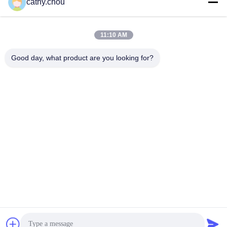
cathy.chou
Η διεύθυνσή μας
11:10 AM
Διεύθυνση
Δωμάτιο 1105, Κτίριο 3, Βιομηχανικό Πάρκο Xinsheng Green
Good day, what product are you looking for?
Valley, Κοινότητα Xinsheng, Οδός Longgang, Περιοχή Longgang,
Shenzhen, Κίνα
τηλ
0086-755-27500078
Πολιτική μυστικότητας
|
Sitemap
Καλή ποιότητα της Κίνας Εξοπλισμός καθαρού νερού
Προμηθευτής. Πνευματικά δικαιώματα © -2026 Shenzhen
HongJie Water Technology Co., Ltd. . Διατηρούνται όλα τα