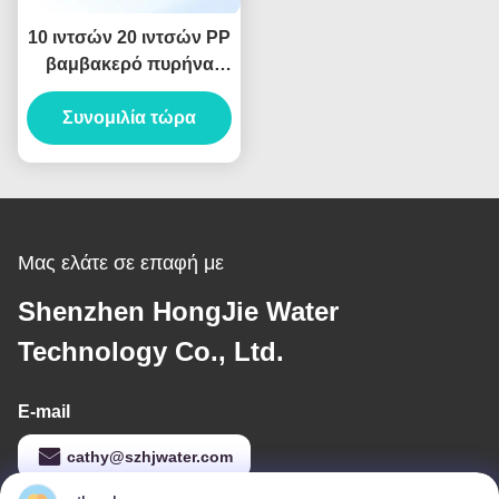
10 ιντσών 20 ιντσών PP
βαμβακερό πυρήνα
ενεργοποιημένο φίλτρο
άνθρακα για σύστημα
Συνομιλία τώρα
φίλτρου νερού
Μας ελάτε σε επαφή με
Shenzhen HongJie Water
Technology Co., Ltd.
E-mail
cathy@szhjwater.com