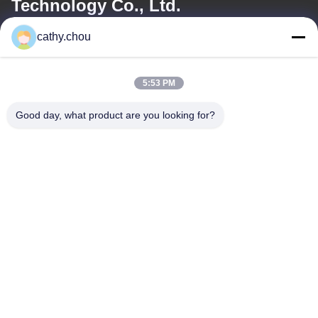
Technology Co., Ltd.
cathy.chou
電子メール
cathy@szhjwater.com
5:53 PM
Good day, what product are you looking for?
住所
住所
深セン市龍崗区龍崗街道新生社区新生翠谷工业园3栋1105号
テレ
0086-755-27500078
プライバシーポリシー規約
|
地図