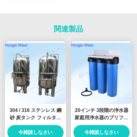
関連製品
304 / 316 ステンレス 鋼
20インチ 3段階の浄水器
砂 炭タンク フィルター
家庭用浄水器のプリフィ
60m3/H 水処理 設備 アク
ルター
今雑談しなさい
セサリー
今雑談しなさい