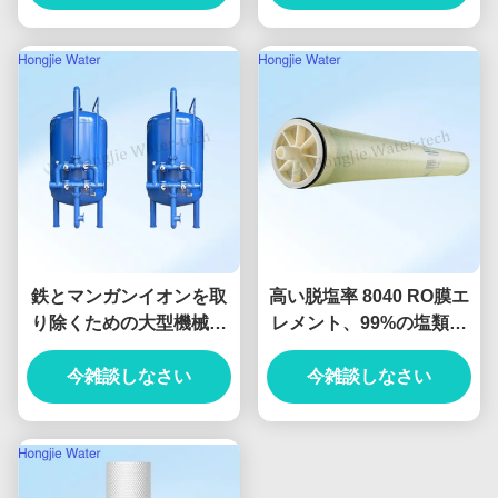
鉄とマンガンイオンを取
高い脱塩率 8040 RO膜エ
り除くための大型機械用
レメント、99%の塩類除
50T/H炭素鋼フィルター
去率
今雑談しなさい
今雑談しなさい