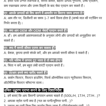
A: हमारे पास उन्नत तकनीक है, सस्ती कीमतें, बेहतर उत्पाद गुणवत्ता, उच्च प्रदर्शन,
कम रखरखाव लागत और उत्तम बिक्री के बाद सेवा प्रदान कर सकते हैं।
प्र: आपके उत्पादों को शिप करने में आमतौर पर कितना समय लगता है?
A: आम तौर पर, डिलीवरी का समय 1-7 कार्य दिवस होता है (कच्चे माल की स्टॉकिंग पर
निर्भर करता है)।
प्र: क्या आप OEM और ODM सेवाएँ प्रदान करते हैं?
A: हाँ। हम आपकी आवश्यकताओं के अनुसार लोगो और उत्पादों को अनुकूलित कर
सकते हैं।
प्र: क्या मैं सस्ती कीमत प्राप्त कर सकता हूँ?
A: बेशक, कृपया हमसे संपर्क करें, और हम आपको सस्ती कीमत दे सकते हैं।
प्र: यदि भविष्य में उत्पाद टूट जाता है तो क्या होगा?
A: चिंता न करें, हम बहुत लंबी वारंटी प्रदान करते हैं।
प्र:
W
आप हमसे क्या खरीद सकते हैं?
A: कार्बन फिल्टर, फिल्टर हाउसिंग, रिवर्स ऑस्मोसिस वाटर प्यूरीफायर सिस्टम,
ऑटोमैटिक फिल्टर सॉफ्टनर वाल्व।
उचित उद्धरण प्राप्त करने के लिए दिशानिर्देश:
1. हमें बताएं कि आप कितनी उत्पादन क्षमता चाहते हैं (500L/H, 1T/H, 2T/H...)?
2. आपका स्रोत पानी क्या है (नल का पानी/भूमिगत पानी...)?
3. उत्पाद का पानी किस लिए उपयोग किया जाता है (पीने/बोतलबंद पानी...)?