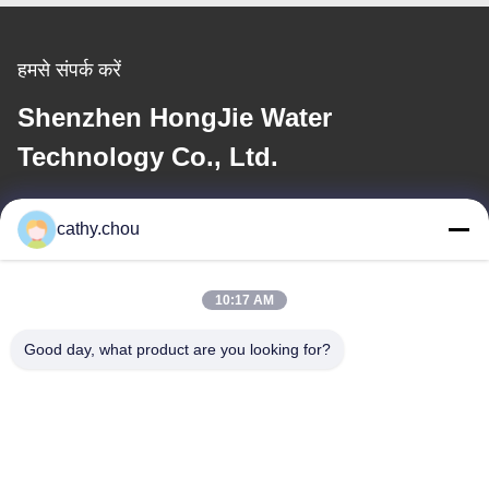
हमसे संपर्क करें
Shenzhen HongJie Water
Technology Co., Ltd.
ई-मेल
cathy.chou
cathy@szhjwater.com
10:17 AM
हमारा पता
Good day, what product are you looking for?
पता
कक्ष 1105, भवन 3, शिनशेंग ग्रीन वैली इंडस्ट्रियल पार्क, शिनशेंग कम्युनिटी, लॉन्गगंग
स्ट्रीट, लॉन्गगंग जिला, शेन्ज़ेन, चीन
टेलीफोन