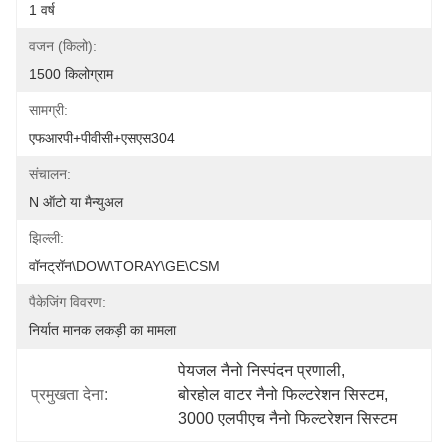
1 वर्ष
वजन (किलो):
1500 किलोग्राम
सामग्री:
एफआरपी+पीवीसी+एसएस304
संचालन:
N ऑटो या मैन्युअल
झिल्ली:
वॉनट्रॉन\DOW\TORAY\GE\CSM
पैकेजिंग विवरण:
निर्यात मानक लकड़ी का मामला
पेयजल नैनो निस्पंदन प्रणाली
, 
प्रमुखता देना:
बोरहोल वाटर नैनो फिल्टरेशन सिस्टम
, 
3000 एलपीएच नैनो फिल्टरेशन सिस्टम