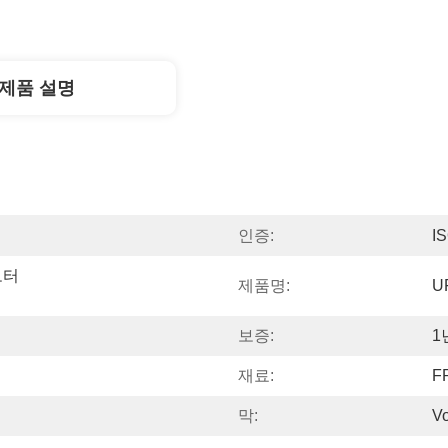
제품 설명
인증:
I
터 
제품명:
U
보증:
1
재료:
F
막:
V