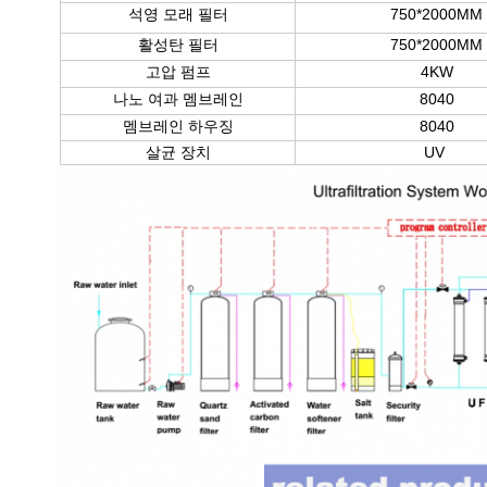
석영 모래 필터
750*2000MM
활성탄 필터
750*2000MM
고압 펌프
4KW
나노 여과 멤브레인
8040
멤브레인 하우징
8040
살균 장치
UV