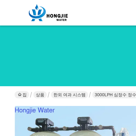
집
상품
한외 여과 시스템
3000LPH 심정수 