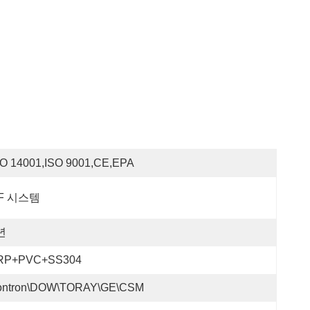
SO 14001,ISO 9001,CE,EPA
F 시스템
년
RP+PVC+SS304
ontron\DOW\TORAY\GE\CSM