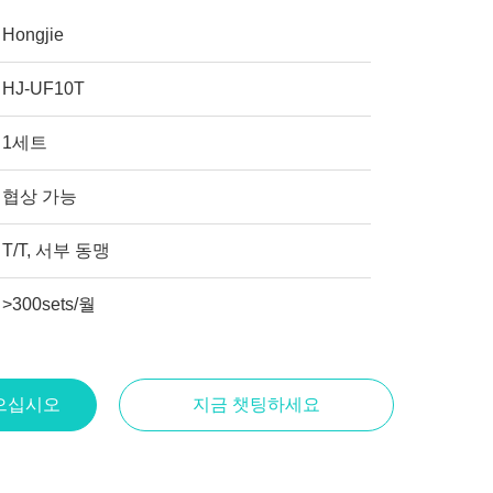
Hongjie
HJ-UF10T
1세트
협상 가능
T/T, 서부 동맹
>300sets/월
으십시오
지금 챗팅하세요