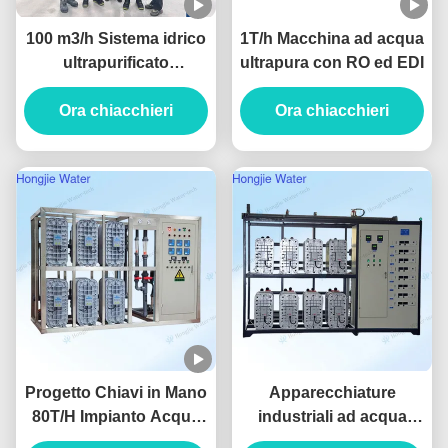
100 m3/h Sistema idrico
1T/h Macchina ad acqua
ultrapurificato
ultrapura con RO ed EDI
Purificatore idrico
industriale con unità
Ora chiacchieri
Ora chiacchieri
UF+RO+EDI
Progetto Chiavi in Mano
Apparecchiature
80T/H Impianto Acqua
industriali ad acqua
Ultra Pura per la Pulizia
ultra pura per litografia