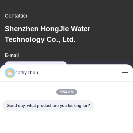
Contattici
Shenzhen HongJie Water
Technology Co., Ltd.
E-mail
cathy@szhjwater.com
cathy.chou
Il nostro indirizzo
5:54 AM
Indirizzo
Good day, what product are you looking for?
Stanza 1105, Edificio 3, Parco Industriale Xinsheng Green Valley,
Comunità Xinsheng, Via Longgang, Distretto di Longgang,
Shenzhen, Cina