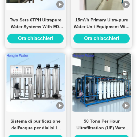
Two Sets 6TPH Ultrapure
15m³/h Primary Ultra-pure
Water Systems With EDI
Water Unit Equipment With
System Shipped To
2sets 24T One For One
Ora chiacchieri
Ora chiacchieri
Malaysian Customer
Sistema di purificazione
50 Tons Per Hour
dell'acqua per dialisi in
Ultrafiltration (UF) Water
acciaio inossidabile
Treatment System For