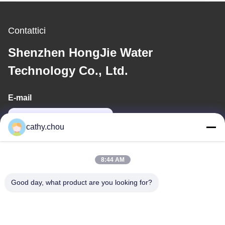
Contattici
Shenzhen HongJie Water
Technology Co., Ltd.
E-mail
cathy@szhjwater.com
cathy.chou
Il nostro indirizzo
8:44 AM
Indirizzo
Good day, what product are you looking for?
Stanza 1105, Edificio 3, Parco Industriale Xinsheng Green Valley,
Comunità Xinsheng, Via Longgang, Distretto di Longgang,
Shenzhen, Cina