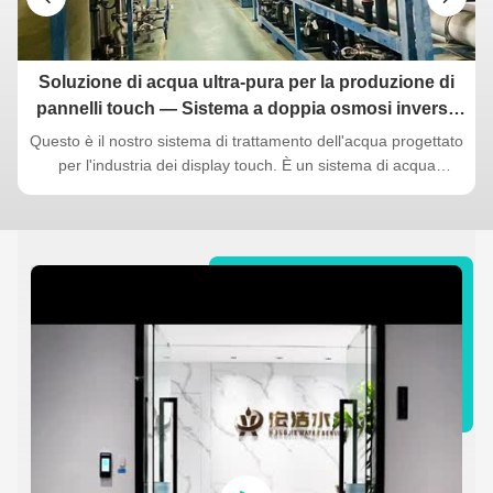
Soluzione di acqua ultra-pura per la produzione di
pannelli touch — Sistema a doppia osmosi inversa
(RO) da 70TPH con 8 anni di funzionamento stabile
Questo è il nostro sistema di trattamento dell'acqua progettato
di
per l'industria dei display touch. È un sistema di acqua
ultrapura 70T/H a osmosi inversa di secondo stadio + EDI +
letto misto di lucidatura, in uso continuo presso il cliente da 10
anni e funziona ancora in modo stabile e affidabile. ...