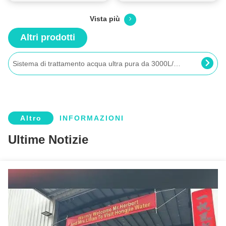
Vista più
15M3/H Acqua ad alta purezza e sistema di acqua deionizzata per la pulizia degli schermi
Altri prodotti
Sistema di trattamento acqua ultra pura da 3000L/ora per cromatografia liquida ad alte prestazioni
Impianto di trattamento dell'acqua ultrapura ad efficienza energetica di 7 t/h per la produzione di wafer
Apparecchiature per l'acqua purificata per iniezione su misura 16M3/H con dispositivo EDI
Sistemi ad acqua ultra pura da 300L/H con impianto a osmosi inversa a due stadi + EDI
Altro
INFORMAZIONI
Apparecchiatura per acqua purificata per la preparazione di Medicina Tradizionale Cinese (MTC) da 15 m³/h (Personalizzabile su richiesta)
Ultime Notizie
Ospedale utilizza 500L/ora Sistema RO a 2 fasi con impianto di trattamento dell'acqua pura EDI
20M3/H Sistema integrato RO EDI di acqua ultra-purificata per la produzione di prodotti biofarmacicici
Apparecchiature per il trattamento dell'acqua ultrapura 8000gph per l'industria dei chip con macchina ad osmosi inversa + unità EDI
Sistema di acqua ultrapura automatizzato da 50 m³/h con modulo EDI