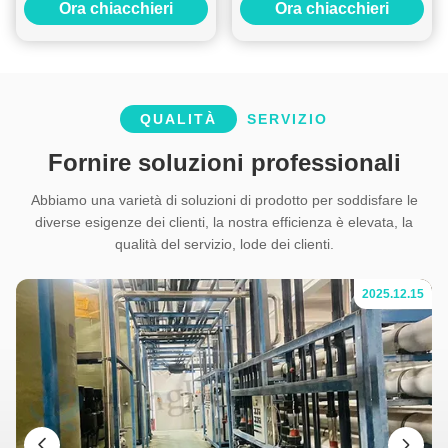
Ora chiacchieri
Ora chiacchieri
SS316L 1000LPH con filtro
Pretreatment System
RO
QUALITÀ
SERVIZIO
Fornire soluzioni professionali
Abbiamo una varietà di soluzioni di prodotto per soddisfare le
diverse esigenze dei clienti, la nostra efficienza è elevata, la
qualità del servizio, lode dei clienti.
04
2025.12.15