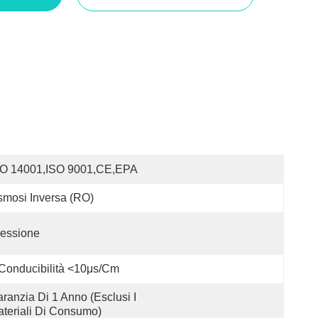
SO 14001,ISO 9001,CE,EPA
mosi Inversa (RO)
essione
Conducibilità <10μs/cm
ranzia Di 1 Anno (esclusi I 
teriali Di Consumo)