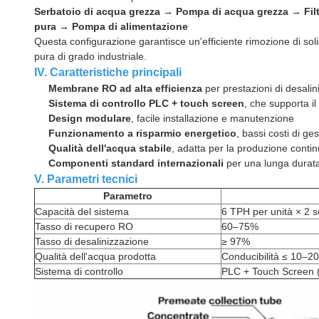
Serbatoio di acqua grezza → Pompa di acqua grezza → Filt
pura → Pompa di alimentazione
Questa configurazione garantisce un'efficiente rimozione di sol
pura di grado industriale.
IV. Caratteristiche principali
Membrane RO ad alta efficienza
per prestazioni di desalini
Sistema di controllo PLC + touch screen
, che supporta 
Design modulare
, facile installazione e manutenzione
Funzionamento a risparmio energetico
, bassi costi di ge
Qualità dell'acqua stabile
, adatta per la produzione conti
Componenti standard internazionali
per una lunga durata 
V. Parametri tecnici
Parametro
Capacità del sistema
6 TPH per unità × 2 s
Tasso di recupero RO
60–75%
Tasso di desalinizzazione
≥ 97%
Qualità dell'acqua prodotta
Conducibilità ≤ 10–2
Sistema di controllo
PLC + Touch Screen 