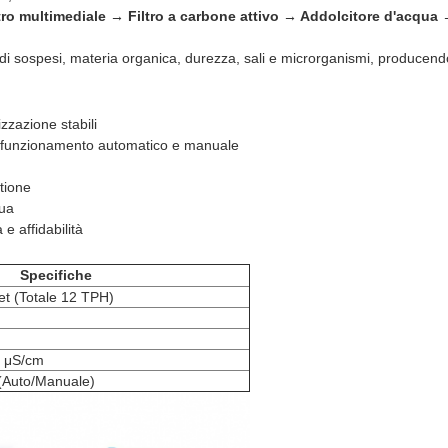
ro multimediale → Filtro a carbone attivo → Addolcitore d'acqua 
idi sospesi, materia organica, durezza, sali e microrganismi, producen
zzazione stabili
il funzionamento automatico e manuale
stione
nua
e affidabilità
Specifiche
et (Totale 12 TPH)
0 μS/cm
(Auto/Manuale)