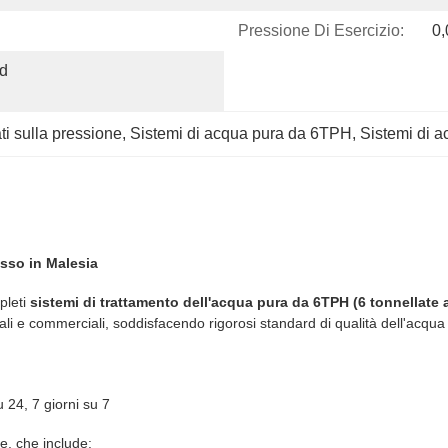
Pressione Di Esercizio:
0
d 
ti sulla pressione
, 
Sistemi di acqua pura da 6TPH
, 
Sistemi di a
sso in Malesia
pleti
sistemi di trattamento dell'acqua pura da 6TPH (6 tonnellate a
striali e commerciali, soddisfacendo rigorosi standard di qualità dell'ac
 24, 7 giorni su 7
e, che include: