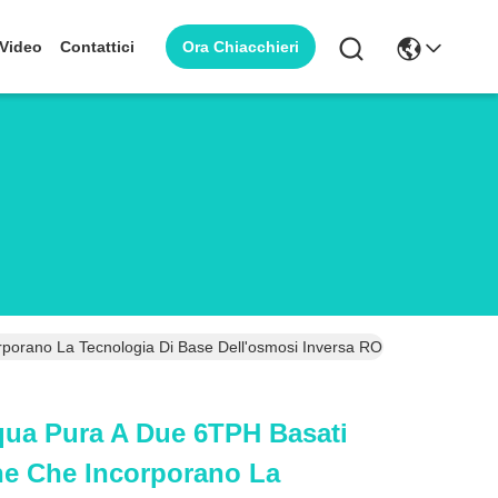
Ora Chiacchieri
Video
Contattici
rporano La Tecnologia Di Base Dell'osmosi Inversa RO Consegnati Co
qua Pura A Due 6TPH Basati
ne Che Incorporano La