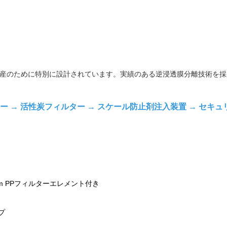
連続生産のために特別に設計されています。実績のある逆浸透膜分離技術
ー → 活性炭フィルター → スケール防止剤注入装置 → セキュリ
μm PPフィルターエレメント付き
プ