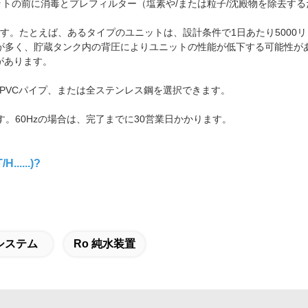
ットの前に消毒とプレフィルター（塩素や/または粒子/沈殿物を除去す
れます。たとえば、あるタイプのユニットは、設計条件で1日あたり500
合が多く、貯蔵タンク内の背圧によりユニットの性能が低下する可能性が
があります。
+U-PVCパイプ、または全ステンレス鋼を選択できます。
す。60Hzの場合は、完了までに30営業日かかります。
....)?
システム
Ro 純水装置