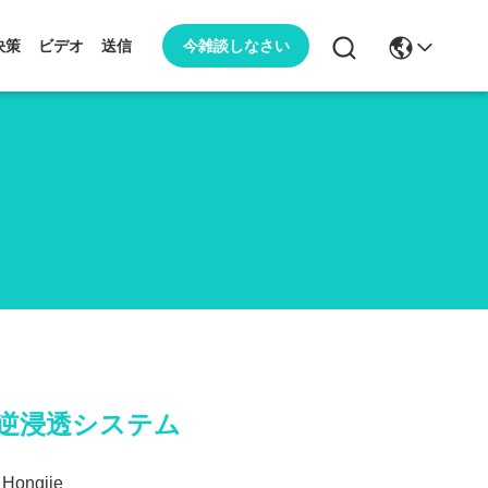
今雑談しなさい
決策
ビデオ
送信
業用逆浸透システム
Hongjie