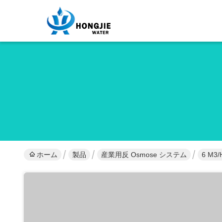
ホーム
製品
産業用反 Osmose システム
6 M