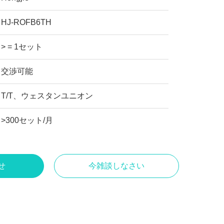
HJ-ROFB6TH
> = 1セット
交渉可能
T/T、ウェスタンユニオン
>300セット/月
せ
今雑談しなさい