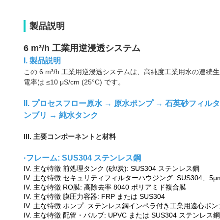
製品説明
6 m³/h 工業用逆浸透システム
I. 製品説明
この 6 m³/h 工業用逆浸透システムは、高純度工業用水の
電率は ≤10 μS/cm (25°C) です。
II. プロセスフロー
原水 → 原水ポンプ → 石英砂フィルタ
ンブリ → 純水タンク
III. 主要コンポーネントと材料
·
フレーム: SUS304 ステンレス鋼
IV. 主な特徴
前処理タンク (砂/炭): SUS304 ステンレス鋼
IV. 主な特徴
セキュリティフィルターハウジング: SUS304、5
IV. 主な特徴
RO膜: 高除去率 8040 ポリアミド複合膜
IV. 主な特徴
膜圧力容器: FRP または SUS304
IV. 主な特徴
ポンプ: ステンレス鋼インペラ付き工業用遠心ポン
IV. 主な特徴
配管・バルブ: UPVC または SUS304 ステンレス鋼