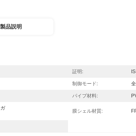
製品説明
証明:
I
制御モード:
全
パイプ材料:
P
ンガ
膜シェル材質:
F