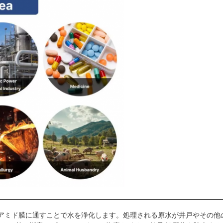
リアミド膜に通すことで水を浄化します。処理される原水が井戸やその