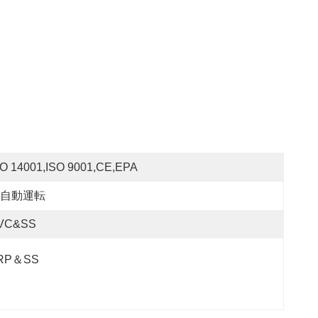
SO 14001,ISO 9001,CE,EPA
自動運転
VC&SS
RP＆SS