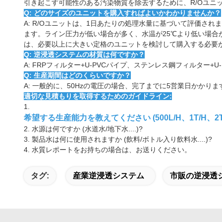
引き起こす可能性のある汚染物質を除去するために、R/Oユニ
Q: どのサイズのユニットを購入すればよいかわかりませんか？
A: R/Oユニットは、1日あたりの処理水量に基づいて評価さ
ます。ライン圧力が低い場合が多く、水温が25℃より低い場
は、必要以上に大きい定格のユニットを検討して購入する必要
Q: 逆浸透システムの材質は何ですか？
A: FRPフィルター+U-PVCパイプ、ステンレス鋼フィルター
Q: 生産期間はどのくらいですか？
A: 一般的に、50Hzの電圧の場合、完了までに5営業日かかりま
適切な見積もりを取得するためのガイドライン:
1.
希望する生産能力を教えてください (500L/H、1T/H、2T/H..
2.
水源は何ですか (水道水/地下水....)?
3.
製品水は何に使用されますか (飲料/ボトル入り飲料水....)?
4.
水質レポートをお持ちの場合は、お送りください。
タグ:
産業逆浸透システム
市販の逆浸透