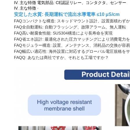
IV. 主な特徴
電気部品: CE認証リレー、コンタクタ、センサー
IV. 主な特徴
·
安定した水質: 長期運転で流出水導電率 ≤10 μS/cm
FAQ
コンパクトな構造: スキッドマウント設計、設置面積わずか 10
FAQ
全自動運転: 自動フラッシング、故障アラーム、無人運転
FAQ
高い耐腐食性能: SUS304構造により長寿命を実現
FAQ
省エネ設計: 最適化された圧力マッチングにより消費電力
FAQ
モジュラー構造: 設置、メンテナンス、消耗品の交換が容易
FAQ
幅広い適応性: 海外設置に対応するグローバル電圧規格を
FAQ
Q: あなたは商社ですか、それとも工場ですか？