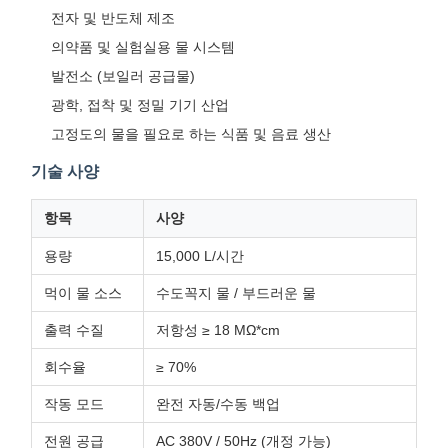
전자 및 반도체 제조
의약품 및 실험실용 물 시스템
발전소 (보일러 공급물)
광학, 접착 및 정밀 기기 산업
고정도의 물을 필요로 하는 식품 및 음료 생산
기술 사양
항목
사양
용량
15,000 L/시간
먹이 물 소스
수도꼭지 물 / 부드러운 물
출력 수질
저항성 ≥ 18 MΩ*cm
회수율
≥ 70%
작동 모드
완전 자동/수동 백업
전원 공급
AC 380V / 50Hz (개정 가능)