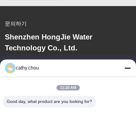
문의하기
Shenzhen HongJie Water
Technology Co., Ltd.
이메일
cathy.chou
cathy@szhjwater.com
11:20 AM
우리 주소
Good day, what product are you looking for?
주소
3동 신성 그린 밸리 산업 단지 1105호, 신성 커뮤니티, 롱강 가도,
롱강 구, 선전, 중국