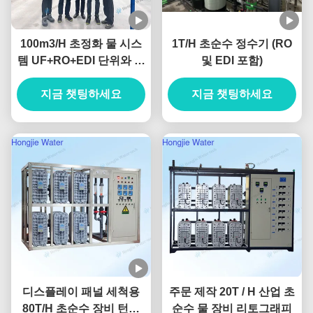
100m3/H 초정화 물 시스
1T/H 초순수 정수기 (RO
템 UF+RO+EDI 단위와 함
및 EDI 포함)
께 산업용 물 정화기
지금 챗팅하세요
지금 챗팅하세요
디스플레이 패널 세척용
주문 제작 20T / H 산업 초
80T/H 초순수 장비 턴키
순수 물 장비 리토그래피