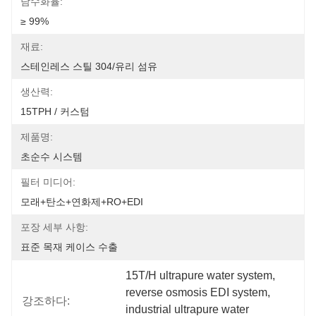
담수화율:
≥ 99%
재료:
스테인레스 스틸 304/유리 섬유
생산력:
15TPH / 커스텀
제품명:
초순수 시스템
필터 미디어:
모래+탄소+연화제+RO+EDI
포장 세부 사항:
표준 목재 케이스 수출
15T/H ultrapure water system
, 
reverse osmosis EDI system
, 
강조하다:
industrial ultrapure water 