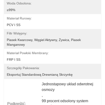
Woda Odsolona:
≥99%
Materiał Rurowy:
PCV I SS
Filtr Wstępny:
Piasek Kwarcowy, Węgiel Aktywny, Żywica, Piasek 
Manganowy
Materiał Powłoki Membrany:
FRP I SS
Szczegóły Pakowania:
Eksportuj Standardową Drewnianą Skrzynkę
Jednostapowy układ odwrotnej 
osmozy
, 
99 procent odsolony system 
Podkreślić: