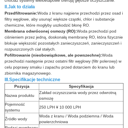
chociaż systemy wieloetapowe oferują głębsze oczyszczanie.
II.Jak to działa
Przedfiltrowanie:
Woda z kranu najpierw przechodzi przez osad i
filtry węglowe, aby usunąć większe cząstki, chlor i substancje
chemiczne, które mogłyby uszkodzić błonę RO.
Membrana odwróconej osmozy (RO):
Woda przechodzi pod
ciśnieniem przez jedną, doskonałą membranę RO, która fizycznie
blokuje większość pozostałych zanieczyszczeń, zanieczyszczeń i
rozpuszczonych ciał stałych.
Pofiltrowanie (nieobowiązkowe, ale powszechne):
Woda
przechodzi następnie przez ostatni filtr węglowy (filtr polerowy) w
celu poprawy smaku i zapachu przed dotarciem do kranu lub
zbiornika magazynowego.
III.Specifikacje techniczne
Pozycja
Specyfikacja
Zakład oczyszczania wody przez odwrotną
Nazwa produktu
osmozę
Pojemność
250 LPH ¥ 10 000 LPH
systemu
Woda z kranu / Woda podziemna / Woda
Źródło wody
powierzchniowa
Rodzaj membrany