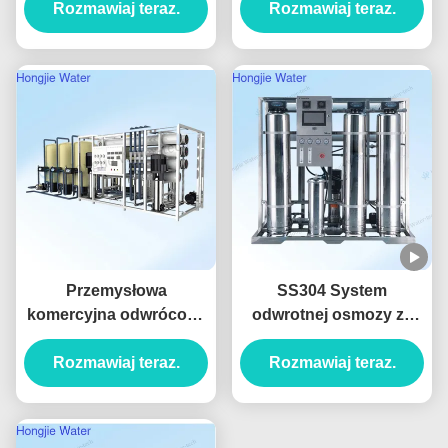
Produced For Ultrapure
Rozmawiaj teraz.
oczyszczające wodę
Rozmawiaj teraz.
Water
380V/220V
Przemysłowa
SS304 System
komercyjna odwrócona
odwrotnej osmozy ze
osmoza FRP do
stali nierdzewnej
uzdatniania wody,
Rozmawiaj teraz.
Rozmawiaj teraz.
1500L/H do
konfigurowalna
oczyszczania wody z
żywności i napojów