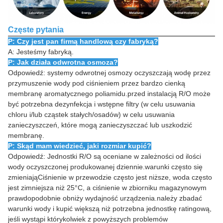
Częste pytania
P: Czy jest pan firmą handlową czy fabryką?
A: Jesteśmy fabryką.
P: Jak działa odwrotna osmoza?
Odpowiedź: systemy odwrotnej osmozy oczyszczają wodę przez
przymuszenie wody pod ciśnieniem przez bardzo cienką
membranę aromatycznego poliamidu.przed instalacją R/O może
być potrzebna dezynfekcja i wstępne filtry (w celu usuwania
chloru i/lub cząstek stałych/osadów) w celu usuwania
zanieczyszczeń, które mogą zanieczyszczać lub uszkodzić
membranę.
P: Skąd mam wiedzieć, jaki rozmiar kupić?
Odpowiedź: Jednostki R/O są oceniane w zależności od ilości
wody oczyszczonej produkowanej dziennie.warunki często się
zmieniająCiśnienie w przewodzie często jest niższe, woda często
jest zimniejsza niż 25°C, a ciśnienie w zbiorniku magazynowym
prawdopodobnie obniży wydajność urządzenia.należy zbadać
warunki wody i kupić większą niż potrzebna jednostkę ratingową,
jeśli wystąpi którykolwiek z powyższych problemów