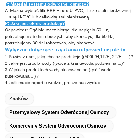
P: Materiał systemu odwrotnej osmozy?
A: Można wybrać filtr FRP + rurę U-PVC, filtr ze stali nierdzewnej
+ rurę U-PVC lub całkowitą stal nierdzewną.
P: Jaki jest okres produkcji?
Odpowiedź: Ogólnie rzecz biorąc, dla napięcia 50 Hz,
potrzebujemy 5 dni roboczych, aby skończyć; dla 60 Hz,
potrzebujemy 30 dni roboczych, aby skończyć.
Wytyczne dotyczące uzyskania odpowiedniej oferty:
1.
Powiedz nam, jaką chcesz produkcję ((500L/H,1T/H, 2T/H......)?
2.
Jakie jest źródło wody ((woda z kranu/woda podziemna....)?
3.
W jakich produktach wody stosowane są ((pić / woda
butelkowana....)?
4.
Jeśli macie raport o wodzie, proszę nas wysłać.
Znaków:
Przemysłowy System Odwróconej Osmozy
Komercyjny System Odwróconej Osmozy