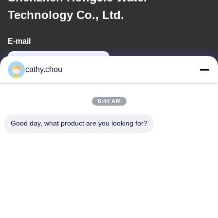
Technology Co., Ltd.
E-mail
cathy@szhjwater.com
cathy.chou
Nasz adres
6:44 AM
Adres
Good day, what product are you looking for?
Pokój 1105, Budynek 3, Park Przemysłowy Xinsheng Green
Valley, Wspólnota Xinsheng, Ulica Longgang, Dzielnica
Longgang, Shenzhen, Chiny
teren
0086-755-27500078