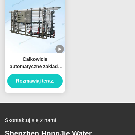
Całkowicie
automatyczne zakłady
RO przemysłowe
50m3/h System filtracji
Rozmawiaj teraz.
wody przez odwrotną
osmozę
Skontaktuj się z nami
Shenzhen HongJie Water