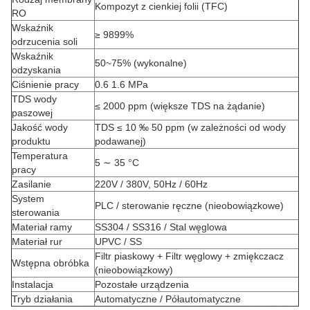
Kompozyt z cienkiej folii (TFC)
RO
Wskaźnik
≥ 9899%
odrzucenia soli
Wskaźnik
50~75% (wykonalne)
odzyskania
Ciśnienie pracy
0.6 1.6 MPa
TDS wody
≤ 2000 ppm (większe TDS na żądanie)
paszowej
Jakość wody
TDS ≤ 10 ‰ 50 ppm (w zależności od wody
produktu
podawanej)
Temperatura
5 ∼ 35 °C
pracy
Zasilanie
220V / 380V, 50Hz / 60Hz
System
PLC / sterowanie ręczne (nieobowiązkowe)
sterowania
Materiał ramy
SS304 / SS316 / Stal węglowa
Materiał rur
UPVC / SS
Filtr piaskowy + Filtr węglowy + zmiękczacz
Wstępna obróbka
(nieobowiązkowy)
Instalacja
Pozostałe urządzenia
Tryb działania
Automatyczne / Półautomatyczne