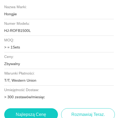
Nazwa Marki:
Hongjie
Numer Modelu:
HJ-ROFB1500L
MOQ:
> = 1Sets
Ceny:
Zbywalny
Warunki Płatności:
T/T, Western Union
Umiejętność Dostaw:
> 300 zestawów/miesiąc
Najlepszą Cenę
Rozmawiaj Teraz.