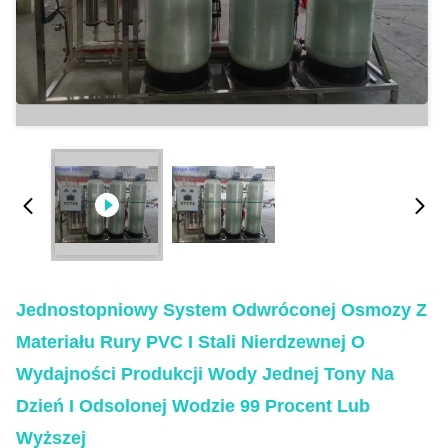
Jednostopniowy System Odwróconej Osmozy Z
Materiału Rury PVC I Stali Nierdzewnej O
Wydajności Produkcji Wody Jednej Tony Na
Dzień I Odsolonej Wodzie 99 Procent Lub
Wyższej