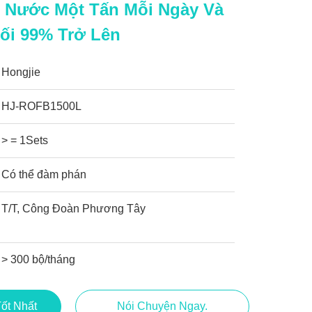
t Nước Một Tấn Mỗi Ngày Và
i 99% Trở Lên
Hongjie
HJ-ROFB1500L
> = 1Sets
Có thể đàm phán
T/T, Công Đoàn Phương Tây
> 300 bộ/tháng
ốt Nhất
Nói Chuyện Ngay.