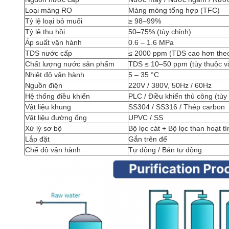
Loại màng RO
Màng mỏng tổng hợp (TFC)
Tỷ lệ loại bỏ muối
≥ 98–99%
Tỷ lệ thu hồi
50–75% (tùy chỉnh)
Áp suất vận hành
0.6 – 1.6 MPa
TDS nước cấp
≤ 2000 ppm (TDS cao hơn theo
Chất lượng nước sản phẩm
TDS ≤ 10–50 ppm (tùy thuộc v
Nhiệt độ vận hành
5 – 35 °C
Nguồn điện
220V / 380V, 50Hz / 60Hz
Hệ thống điều khiển
PLC / Điều khiển thủ công (tùy
Vật liệu khung
SS304 / SS316 / Thép carbon
Vật liệu đường ống
UPVC / SS
Xử lý sơ bộ
Bộ lọc cát + Bộ lọc than hoạt 
Lắp đặt
Gắn trên đế
Chế độ vận hành
Tự động / Bán tự động