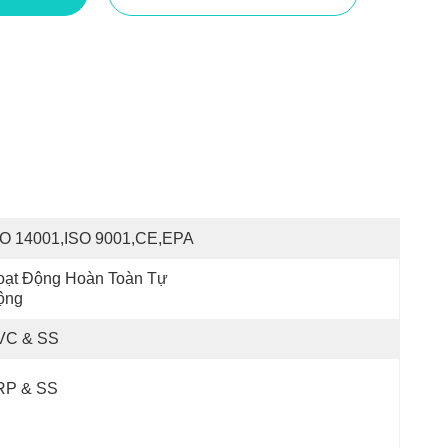
SO 14001,ISO 9001,CE,EPA
ạt Động Hoàn Toàn Tự 
ộng
VC & SS
RP & SS