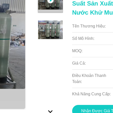
Suất Sản Xuấ
Nước Khử Muố
Tên Thương Hiệu:
Số Mô Hình:
MOQ:
Giá Cả:
Điều Khoản Thanh
Toán:
Khả Năng Cung Cấp:
Nhận Được Giá T