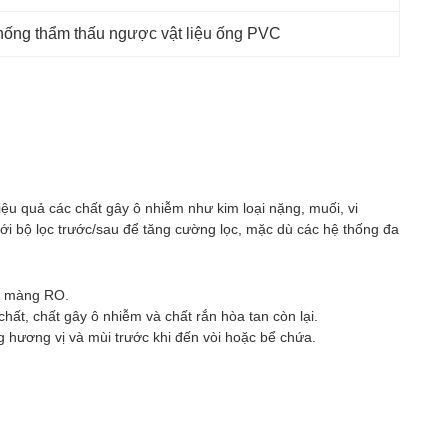
hống thẩm thấu ngược vật liệu ống PVC
u quả các chất gây ô nhiễm như kim loại nặng, muối, vi
ới bộ lọc trước/sau để tăng cường lọc, mặc dù các hệ thống đa
ho màng RO.
ất, chất gây ô nhiễm và chất rắn hòa tan còn lại.
g hương vị và mùi trước khi đến vòi hoặc bể chứa.