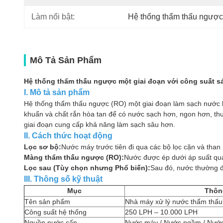
Làm nổi bật:
Hệ thống thẩm thấu ngược
Mô Tả Sản Phẩm
Hệ thống thẩm thấu ngược một giai đoạn với công suất s
I. Mô tả sản phẩm
Hệ thống thẩm thấu ngược (RO) một giai đoạn làm sạch nước bằ
khuẩn và chất rắn hòa tan để có nước sạch hơn, ngon hơn, thư
giai đoạn cung cấp khả năng làm sạch sâu hơn.
II. Cách thức hoạt động
Lọc sơ bộ:
Nước máy trước tiên đi qua các bộ lọc cặn và than 
Màng thẩm thấu ngược (RO):
Nước được ép dưới áp suất qua 
Lọc sau (Tùy chọn nhưng Phổ biến):
Sau đó, nước thường đi
III. Thông số kỹ thuật
Mục
Thôn
Tên sản phẩm
Nhà máy xử lý nước thẩm thấ
Công suất hệ thống
250 LPH – 10.000 LPH
Nguồn nước cấp
Nước máy / Nước ngầm / Nướ