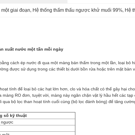
 một giai đoạn
, 
Hệ thống thẩm thấu ngược khử muối 99%
, 
Hệ t
ản xuất nước một tấn mỗi ngày
ng cách ép nước đi qua một màng bán thấm trong một lần, loại bỏ hiệ
ờng được sử dụng trong các thiết bị dưới bồn rửa hoặc trên mặt bàn v
hoạt tính để loại bỏ các hạt lớn hơn, clo và hóa chất có thể gây hại c
màng RO đơn, tuyệt vời, màng này ngăn chặn vật lý hầu hết các tạp ch
 qua bộ lọc than hoạt tính cuối cùng (bộ lọc đánh bóng) để tăng cườn
g số kỹ thuật
u ngược
c mặt