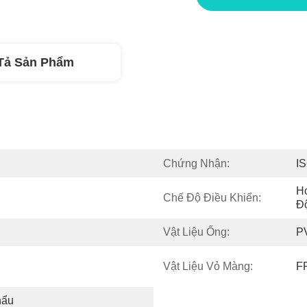
Tả Sản Phẩm
Chứng Nhận:
I
Ho
Chế Độ Điều Khiển:
Đ
Vật Liệu Ống:
P
Vật Liệu Vỏ Màng:
F
hẩu