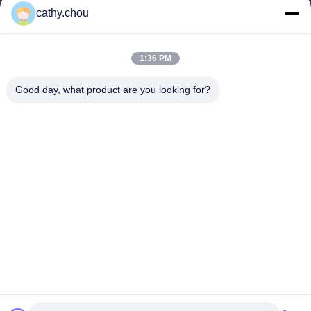
cathy@szhjwater.com
cathy.chou
Наш адрес
1:36 PM
Адрес
Good day, what product are you looking for?
Комната 1105, здание 3, Синьшен Грин Вэлли
Индустриальный парк, сообщество Синьшен, улица Лонгган,
район Лонгган, Шэньчжэнь, Китай
Телефон
0086-755-27500078
Политика уединения
|
Карта сайта
Качество Китая хорошее Оборудование для чистой воды
Поставщик. © авторского права -2026 Shenzhen HongJie Water