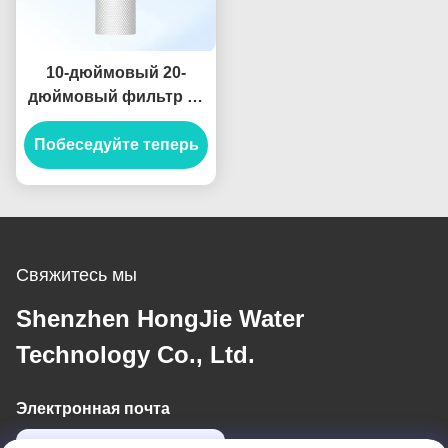
10-дюймовый 20-
дюймовый фильтр из
полипропиленового
Побеседуйте теперь
хлопка и
активированного угля
для системы
фильтрации воды
Свяжитесь мы
Shenzhen HongJie Water
Technology Co., Ltd.
Электронная почта