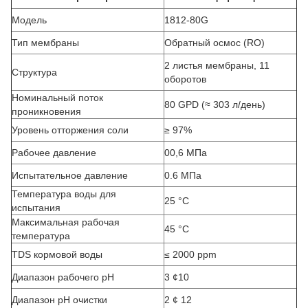
Модель
1812-80G
Тип мембраны
Обратный осмос (RO)
2 листья мембраны, 11
Структура
оборотов
Номинальный поток
80 GPD (≈ 303 л/день)
проникновения
Уровень отторжения соли
≥ 97%
Рабочее давление
00,6 МПа
Испытательное давление
0.6 МПа
Температура воды для
25 °C
испытания
Максимальная рабочая
45 °C
температура
TDS кормовой воды
≤ 2000 ppm
Диапазон рабочего рН
3 ¢10
Диапазон рН очистки
2 ¢ 12