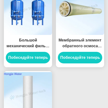
Большой
Мембранный элемент
механический фильтр
обратного осмоса
из углеродистой стали
8040 с высокой
Побеседуйте теперь
50 т/ч для удаления
степенью опреснения
Побеседуйте теперь
ионов железа и
и 99%
марганца
солесодержанием