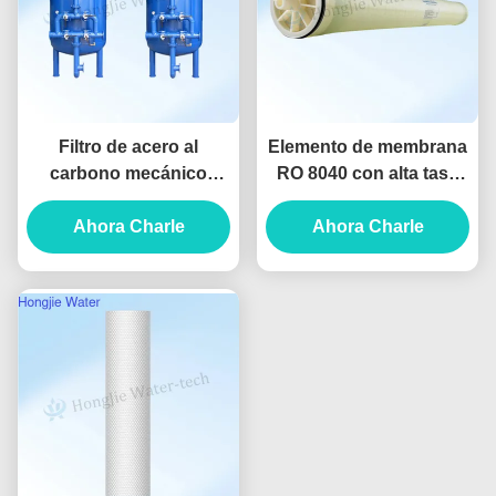
Filtro de acero al
Elemento de membrana
carbono mecánico
RO 8040 con alta tasa
grande de 50T/H para
de desalinización y
eliminar iones de hierro
Ahora Charle
rechazo de sal del 99%
Ahora Charle
y manganeso