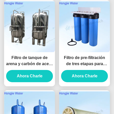
Filtro de tanque de
Filtro de pre-filtración
arena y carbón de acero
de tres etapas para
inoxidable 304 / 316,
purificador de agua de
accesorios para
Ahora Charle
20 pulgadas para la
Ahora Charle
equipos de tratamiento
purificación de agua de
de agua de 60 m3/h
toda la casa