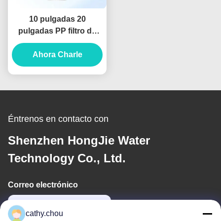
10 pulgadas 20
pulgadas PP filtro de
carbono activado de
núcleo de algodón para
Ahora Charle
el sistema de filtro de
agua
Éntrenos en contacto con
Shenzhen HongJie Water
Technology Co., Ltd.
Correo electrónico
cathy@szhjwater.com
cathy.chou