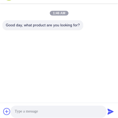
Nuestra Dirección
1:46 AM
Dirección
Good day, what product are you looking for?
Habitación 1105, Edificio 3, Parque Industrial Xinsheng Green
Valley, Comunidad Xinsheng, Calle Longgang, Distrito Longgang,
Shenzhen, China
Tel
0086-755-27500078
Políticas de privacidad
|
Mapa del Sitio
Buena calidad de China Equipo de agua pura Proveedor. © de
Copyright -2026 Shenzhen HongJie Water Technology Co., Ltd. .
Todos los derechos reservados.