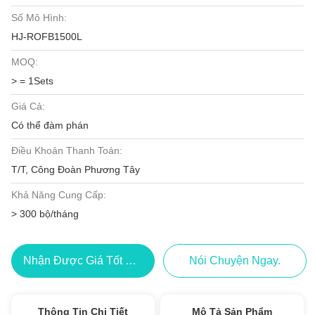
Số Mô Hình:
HJ-ROFB1500L
MOQ:
> = 1Sets
Giá Cả:
Có thể đàm phán
Điều Khoản Thanh Toán:
T/T, Công Đoàn Phương Tây
Khả Năng Cung Cấp:
> 300 bộ/tháng
Nhận Được Giá Tốt Nhất
Nói Chuyện Ngay.
Thông Tin Chi Tiết
Mô Tả Sản Phẩm