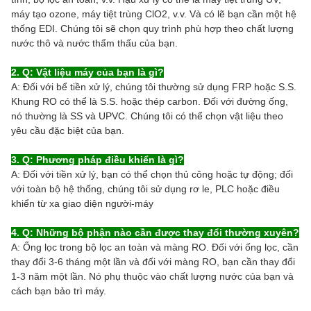
máy tạo ozone, máy tiệt trùng ClO2, v.v. Và có lẽ bạn cần một hệ
thống EDI. Chúng tôi sẽ chọn quy trình phù hợp theo chất lượng
nước thô và nước thẩm thấu của bạn.
2. Q: Vật liệu máy của bạn là gì?
A: Đối với bể tiền xử lý, chúng tôi thường sử dụng FRP hoặc S.S.
Khung RO có thể là S.S. hoặc thép carbon. Đối với đường ống,
nó thường là SS và UPVC. Chúng tôi có thể chọn vật liệu theo
yêu cầu đặc biệt của bạn.
3. Q: Phương pháp điều khiển là gì?
A: Đối với tiền xử lý, bạn có thể chọn thủ công hoặc tự động; đối
với toàn bộ hệ thống, chúng tôi sử dụng rơ le, PLC hoặc điều
khiển từ xa giao diện người-máy
4. Q: Những bộ phận nào cần được thay đổi thường xuyên?
A: Ống lọc trong bộ lọc an toàn và màng RO. Đối với ống lọc, cần
thay đổi 3-6 tháng một lần và đối với màng RO, bạn cần thay đổi
1-3 năm một lần. Nó phụ thuộc vào chất lượng nước của bạn và
cách bạn bảo trì máy.