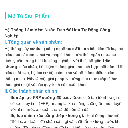
Mô Tả Sản Phẩm
Hệ Thống Làm Mềm Nước Trao Đổi Ion Tự Động Công
Nghiệp
I. Tổng quan về sản phẩm:
Hệ thống này sử dụng công nghệ
trao đổi ion
tiên tiến để loại bỏ
hiệu quả các ion canxi và magiê khỏi nước thô, ngăn ngừa sự
tích tụ cặn trong thiết bị công nghiệp. Với thiết kế
gắn trên
khung
chắc chắn, tiết kiệm không gian, nó tích hợp một bồn FRP
hiệu suất cao, bộ lọc sơ bộ chính xác và hệ thống điều khiển
thông minh. Đây là một giải pháp lý tưởng cho nước cấp lò hơi,
tháp giải nhiệt và các quy trình sản xuất khác.
II. Các thành phần chính
Bồn áp lực FRP cường độ cao:
Được chế tạo từ nhựa gia
cố sợi thủy tinh (FRP), mang lại khả năng chống ăn mòn tuyệt
vời, định mức áp suất cao và độ bền lâu dài.
Bộ lọc chính xác bằng thép không gỉ:
Hoạt động như một
"Bộ lọc an toàn" để chặn cặn, gỉ và chất rắn lơ lửng trước khi
chúng đến nhựa, đảm bảo độ tinh khiết của quá trình làm