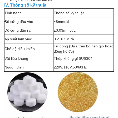
xử lý để có tuổi thọ lâu dài.
IV. Thông số kỹ thuật
Tính năng
Thông số kỹ thuật
Độ cứng đầu vào
≤8mmol/L
Độ cứng đầu ra
≤0.03mmol/L
Áp suất làm việc
0.2−0.5MPa
Tự động (Dựa trên bộ hẹn giờ hoặc
Chế độ điều khiển
đồng hồ đo)
Vật liệu khung
Thép không gỉ SUS304
Nguồn điện
220V/110V,50/60Hz