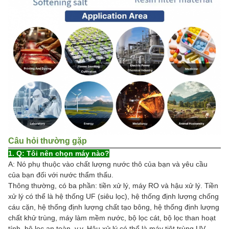
Câu hỏi thường gặp
1. Q: Tôi nên chọn máy nào?
A: Nó phụ thuộc vào chất lượng nước thô của bạn và yêu cầu
của bạn đối với nước thẩm thấu.
Thông thường, có ba phần: tiền xử lý, máy RO và hậu xử lý. Tiền
xử lý có thể là hệ thống UF (siêu lọc), hệ thống định lượng chống
cáu cặn, hệ thống định lượng chất tạo bông, hệ thống định lượng
chất khử trùng, máy làm mềm nước, bộ lọc cát, bộ lọc than hoạt
tính, bộ lọc an toàn, v.v. Hậu xử lý có thể là máy tiệt trùng UV,