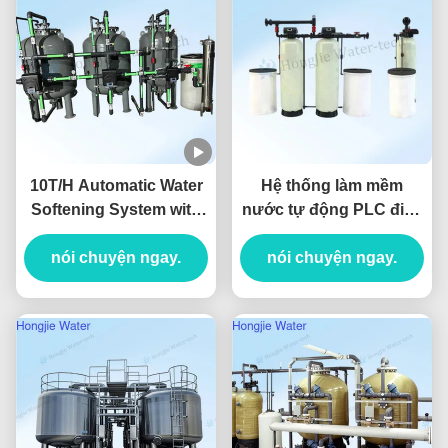
10T/H Automatic Water
Hệ thống làm mềm
Softening System with
nước tự động PLC điều
UV Sterilization and Iron
khiển với FRP nhựa bể
Manganese Removal for
nói chuyện ngay.
nhựa trao đổi ion
nói chuyện ngay.
Hotels