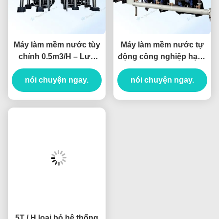
Máy làm mềm nước tùy
Máy làm mềm nước tự
chỉnh 0.5m3/H – Lưu
động công nghiệp hạng
lượng 200m3/H
nặng cho nồi hơi lớn
nói chuyện ngay.
với công suất 20T
nói chuyện ngay.
5T / H loại bỏ hệ thống