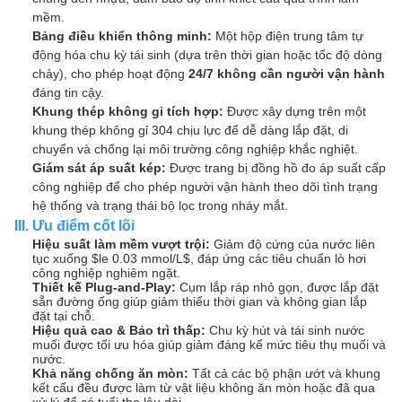
mềm.
Bảng điều khiển thông minh:
Một hộp điện trung tâm tự
động hóa chu kỳ tái sinh (dựa trên thời gian hoặc tốc độ dòng
chảy), cho phép hoạt động
24/7 không cần người vận hành
đáng tin cậy.
Khung thép không gỉ tích hợp:
Được xây dựng trên một
khung thép không gỉ 304 chịu lực để dễ dàng lắp đặt, di
chuyển và chống lại môi trường công nghiệp khắc nghiệt.
Giám sát áp suất kép:
Được trang bị đồng hồ đo áp suất cấp
công nghiệp để cho phép người vận hành theo dõi tình trạng
hệ thống và trạng thái bộ lọc trong nháy mắt.
III. Ưu điểm cốt lõi
Hiệu suất làm mềm vượt trội:
Giảm độ cứng của nước liên
tục xuống
$le 0.03 mmol/L$
, đáp ứng các tiêu chuẩn lò hơi
công nghiệp nghiêm ngặt.
Thiết kế Plug-and-Play:
Cụm lắp ráp nhỏ gọn, được lắp đặt
sẵn đường ống giúp giảm thiểu thời gian và không gian lắp
đặt tại chỗ.
Hiệu quả cao & Bảo trì thấp:
Chu kỳ hút và tái sinh nước
muối được tối ưu hóa giúp giảm đáng kể mức tiêu thụ muối và
nước.
Khả năng chống ăn mòn:
Tất cả các bộ phận ướt và khung
kết cấu đều được làm từ vật liệu không ăn mòn hoặc đã qua