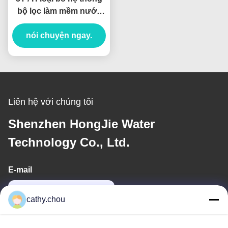
bộ lọc làm mềm nước
cứngĐối với động cơ
bắn trực tiếp hiệu quả
nói chuyện ngay.
cao
Liên hệ với chúng tôi
Shenzhen HongJie Water
Technology Co., Ltd.
E-mail
cathy@szhjwater.com
cathy.chou