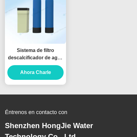
Sistema de filtro
descalcificador de agua
dura de 5T/H para
motores de combustión
Ahora Charle
directa de alta eficiencia
Éntrenos en contacto con
Shenzhen HongJie Water
Technology Co., Ltd.