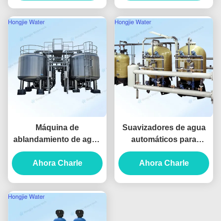
Hotels
FRP Resina de
intercambio iónico
Máquina de
Suavizadores de agua
ablandamiento de agua
automáticos para
a medida 0.5 m3/h 200
calderas industriales de
Ahora Charle
m3/h
alta resistencia y gran
Ahora Charle
capacidad, con
capacidad de 20T