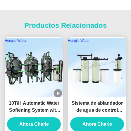
Productos Relacionados
10T/H Automatic Water
Sistema de ablandador
Softening System with
de agua de control
UV Sterilization and Iron
automático PLC con
Manganese Removal for
Ahora Charle
tanque de resina de
Ahora Charle