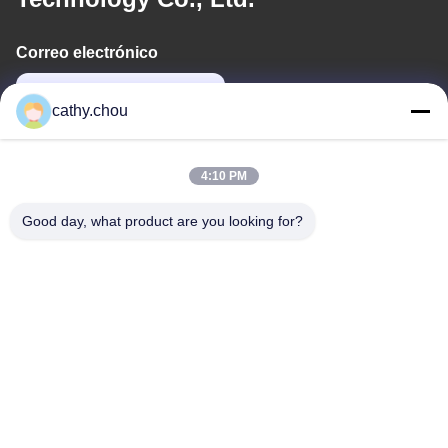
Correo electrónico
cathy@szhjwater.com
cathy.chou
Nuestra Dirección
4:10 PM
Dirección
Good day, what product are you looking for?
Habitación 1105, Edificio 3, Parque Industrial Xinsheng Green
Valley, Comunidad Xinsheng, Calle Longgang, Distrito Longgang,
Shenzhen, China
Tel
0086-755-27500078