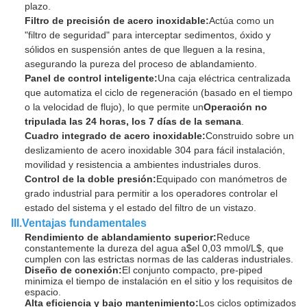
plazo.
Filtro de precisión de acero inoxidable:
Actúa como un
"filtro de seguridad" para interceptar sedimentos, óxido y
sólidos en suspensión antes de que lleguen a la resina,
asegurando la pureza del proceso de ablandamiento.
Panel de control inteligente:
Una caja eléctrica centralizada
que automatiza el ciclo de regeneración (basado en el tiempo
o la velocidad de flujo), lo que permite un
Operación no
tripulada las 24 horas, los 7 días de la semana
.
Cuadro integrado de acero inoxidable:
Construido sobre un
deslizamiento de acero inoxidable 304 para fácil instalación,
movilidad y resistencia a ambientes industriales duros.
Control de la doble presión:
Equipado con manómetros de
grado industrial para permitir a los operadores controlar el
estado del sistema y el estado del filtro de un vistazo.
III.Ventajas fundamentales
Rendimiento de ablandamiento superior:
Reduce
constantemente la dureza del agua a
$el 0,03 mmol/L$
, que
cumplen con las estrictas normas de las calderas industriales.
Diseño de conexión:
El conjunto compacto, pre-piped
minimiza el tiempo de instalación en el sitio y los requisitos de
espacio.
Alta eficiencia y bajo mantenimiento:
Los ciclos optimizados