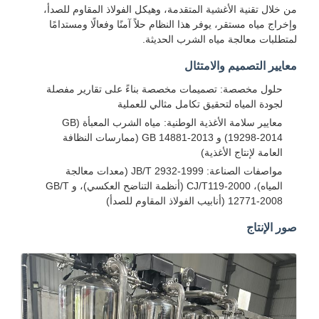
من خلال تقنية الأغشية المتقدمة، وهيكل الفولاذ المقاوم للصدأ،
وإخراج مياه مستقر، يوفر هذا النظام حلاً آمنًا وفعالًا ومستدامًا
لمتطلبات معالجة مياه الشرب الحديثة.
معايير التصميم والامتثال
حلول مخصصة: تصميمات مخصصة بناءً على تقارير مفصلة
لجودة المياه لتحقيق تكامل مثالي للعملية
معايير سلامة الأغذية الوطنية: مياه الشرب المعبأة (GB
19298-2014) و GB 14881-2013 (ممارسات النظافة
العامة لإنتاج الأغذية)
مواصفات الصناعة: JB/T 2932-1999 (معدات معالجة
المياه)، CJ/T119-2000 (أنظمة التناضح العكسي)، و GB/T
12771-2008 (أنابيب الفولاذ المقاوم للصدأ)
صور الإنتاج