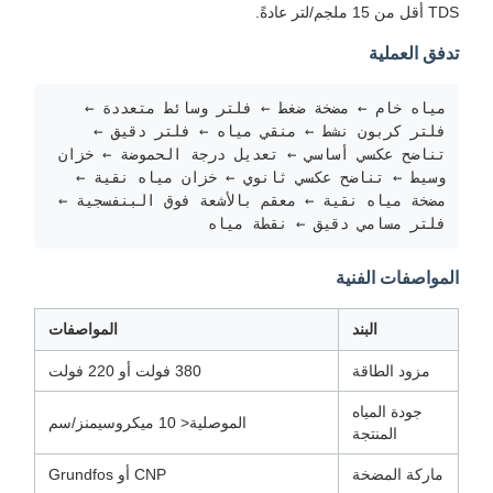
TDS أقل من 15 ملجم/لتر عادةً.
تدفق العملية
مياه خام ← مضخة ضغط ← فلتر وسائط متعددة ←
فلتر كربون نشط ← منقي مياه ← فلتر دقيق ←
تناضح عكسي أساسي ← تعديل درجة الحموضة ← خزان
وسيط ← تناضح عكسي ثانوي ← خزان مياه نقية ←
مضخة مياه نقية ← معقم بالأشعة فوق البنفسجية ←
فلتر مسامي دقيق ← نقطة مياه
المواصفات الفنية
البند
المواصفات
مزود الطاقة
380 فولت أو 220 فولت
جودة المياه
الموصلية< 10 ميكروسيمنز/سم
المنتجة
ماركة المضخة
CNP أو Grundfos