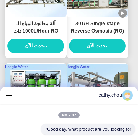
30T/H Single-stage
آلة معالجة المياه الـ
Reverse Osmosis (RO)
1000L/Hour RO ذات
Pure Water System For
الموصلات < 10μs/cm و
نتحدث الآن
The Lithium Battery
نتحدث الآن
ضمان لمدة عامين لمعدات
Industry
المياه النقية
cathy.chou
2:02 PM
Good day, what product are you looking for?
معدات المياه النقية
500 لتر/ساعة نظام تنقية