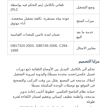
تلقائي بالكامل (يتم التحكم فيه بواسطة
وضع التشغيل
PLC)
جودة مياه مستقرة، تكلفة تشغيل منخفضة،
ميزات المنتج
أداء موثوق
خدمة ما بعد
ضمان لمدة عامين للمعدات القياسية
البيع
GB17324-2003، GB5749-2006، CJ94-
معايير الامتثال
1999
مزايا التصميم
تحكم آلي بالكامل: التبديل بين الأوضاع التلقائية (مع دورات
غسيل عكسي/تجديد محددة مسبقًا) واليدوية لمرونة التشغيل
أسلاك مدمجة في المصنع: يقلل من وقت التركيب والتصحيح
في الموقع مع توصيلات الوحدة المكتملة مسبقًا
حماية نظام التناضح العكسي: خطوط أنابيب إعادة تدوير
مدمجة، وأنظمة تنظيف كيميائي وتعقيم لضمان الكفاءة لفترة
طويلة