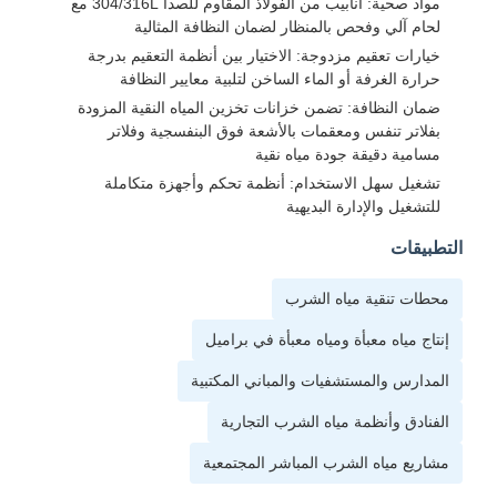
مواد صحية: أنابيب من الفولاذ المقاوم للصدأ 304/316L مع
لحام آلي وفحص بالمنظار لضمان النظافة المثالية
خيارات تعقيم مزدوجة: الاختيار بين أنظمة التعقيم بدرجة
حرارة الغرفة أو الماء الساخن لتلبية معايير النظافة
ضمان النظافة: تضمن خزانات تخزين المياه النقية المزودة
بفلاتر تنفس ومعقمات بالأشعة فوق البنفسجية وفلاتر
مسامية دقيقة جودة مياه نقية
تشغيل سهل الاستخدام: أنظمة تحكم وأجهزة متكاملة
للتشغيل والإدارة البديهية
التطبيقات
محطات تنقية مياه الشرب
إنتاج مياه معبأة ومياه معبأة في براميل
المدارس والمستشفيات والمباني المكتبية
الفنادق وأنظمة مياه الشرب التجارية
مشاريع مياه الشرب المباشر المجتمعية