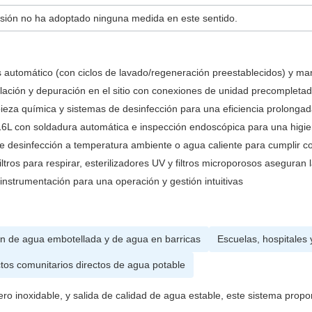
sión no ha adoptado ninguna medida en este sentido.
 automático (con ciclos de lavado/regeneración preestablecidos) y man
alación y depuración en el sitio con conexiones de unidad precompleta
mpieza química y sistemas de desinfección para una eficiencia prolonga
/316L con soldadura automática e inspección endoscópica para una higi
de desinfección a temperatura ambiente o agua caliente para cumplir c
ltros para respirar, esterilizadores UV y filtros microporosos aseguran 
 instrumentación para una operación y gestión intuitivas
n de agua embotellada y de agua en barricas
Escuelas, hospitales 
tos comunitarios directos de agua potable
inoxidable, y salida de calidad de agua estable, este sistema proporc