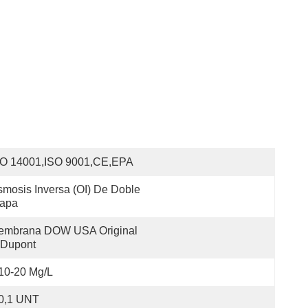
SO 14001,ISO 9001,CE,EPA
mosis Inversa (OI) De Doble 
tapa
embrana DOW USA Original 
 Dupont
10-20 Mg/L
 0,1 UNT