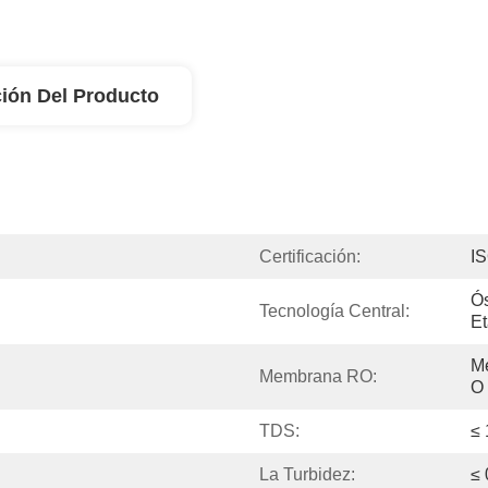
ión Del Producto
Certificación:
I
Ós
Tecnología Central:
E
M
Membrana RO:
O
TDS:
≤ 
La Turbidez:
≤