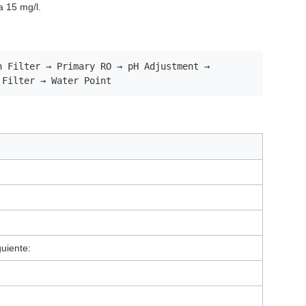
a 15 mg/l.
n Filter → Primary RO → pH Adjustment →
 Filter → Water Point
guiente: