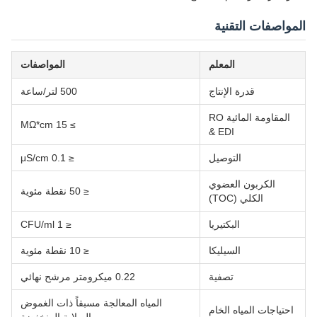
المواصفات التقنية
المعلم
المواصفات
قدرة الإنتاج
500 لتر/ساعة
المقاومة المائية RO
≥ 15 MΩ*cm
& EDI
التوصيل
≤ 0.1 μS/cm
الكربون العضوي
≤ 50 نقطة مئوية
الكلي (TOC)
البكتيريا
≤ 1 CFU/ml
السيليكا
≤ 10 نقطة مئوية
تصفية
0.22 ميكرومتر مرشح نهائي
المياه المعالجة مسبقاً ذات الغموض
احتياجات المياه الخام