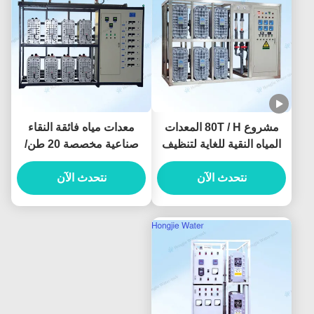
مشروع 80T / H المعدات
معدات مياه فائقة النقاء
المياه النقية للغاية لتنظيف
صناعية مخصصة 20 طن/
لوحة العرض
ساعة لعملية الطباعة
نتحدث الآن
الحجرية
نتحدث الآن