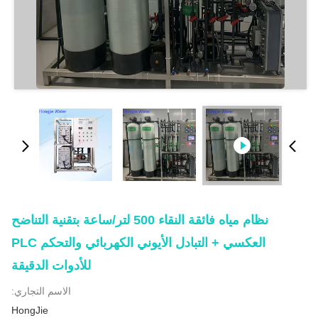
نظام مياه فائقة النقاء 500 لتر/ساعة بتقنية التناضح
العكسي + التبادل الأيوني الكهربائي والتحكم PLC
للأدوات الدقيقة
الاسم التجاري:
HongJie