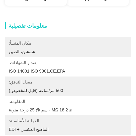
معلومات تفصيلية
مكان المنشأ:
شنتشن، الصين
إصدار الشهادات:
ISO 14001,ISO 9001,CE,EPA
معدل التدفق:
500 لتر/ساعة (قابل للتخصيص)
المقاومة:
≥ 18.2 MΩ · سم @ 25 درجة مئوية
العملية الأساسية:
التناضح العكسي + EDI