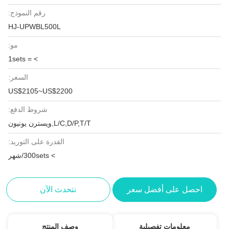
رقم النموذج:
HJ-UPWBL500L
مو:
> = 1sets
السعر:
US$2105~US$2200
شروط الدفع:
L/C,D/P,T/T,ويسترن يونيون
القدرة على التوريد:
> 300sets/شهر
احصل على أفضل سعر
نتحدث الآن
معلومات تفصيلية
وصف المنتج