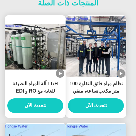
المنتجات ذات الصلة
نظام مياه فائق النقاوة 100
1T/H آلة المياه النظيفة
متر مكعب/ساعة، منقي
للغاية مع RO و EDI
مياه صناعي مع وحدات
نتحدث الآن
UF+RO+EDI
نتحدث الآن