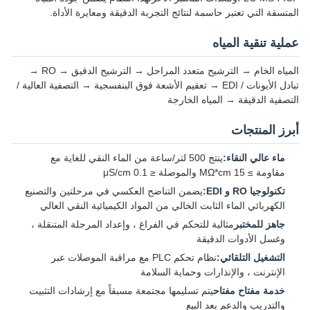
المتسقة التي تعتبر حاسمة لنتائج التجربة الدقيقة ومعايرة الأداة.
عملية تنقية المياه
المياه الخام → الترشيح متعدد المراحل → الترشيح الدقيق → RO →
تبادل الأيونات / EDI → تعقيم الأشعة فوق البنفسجية → التصفية العالية /
التصفية الدقيقة → المياه الخارجة
أبرز المنتجات
ماء عالي النقاء:
ينتج 500 لتر/ساعة من الماء النقي للغاية مع
مقاومة ≥ 15 MΩ*cm والموصلة ≤ 0.1 μS/cm
تكنولوجيا RO و EDI:
يضمن التناضح العكسي في مرحلتين والتصنيع
الكهربائي الماء الثابت الخالي من المواد الكيميائية النقي العالي
جاهز للمختبر
مثالية للتحكم في الفراغ ، وإعداد المرحلة المتنقلة ،
وغسل الأدوات الدقيقة
التشغيل التلقائي:
نظام تحكم PLC مع مراقبة الموصلات عبر
الإنترنت ، والإنذارات وحماية السلامة
خدمة مفتاح مفتاح
يتم تسليمها مجتمعة مسبقاً مع إرشادات التثبيت
والتدريب والدعم بعد البيع