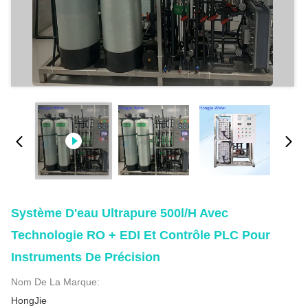
Système D'eau Ultrapure 500l/h Avec
Technologie RO + EDI Et Contrôle PLC Pour
Instruments De Précision
Nom De La Marque:
HongJie