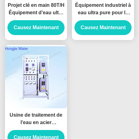
Projet clé en main 80T/H
Équipement industriel à
Équipement d'eau ultra
eau ultra pure pour la
pure pour le nettoyage
lithographie
Causez Maintenant
des panneaux
Causez Maintenant
d'affichage
Usine de traitement de
l'eau en acier
inoxydable 316, 30
tonnes/heure, systèmes
Causez Maintenant