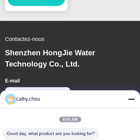
d'eau ultrapure
industrielle
Contactez-nous
Shenzhen HongJie Water
Technology Co., Ltd.
E-mail
cathy@szhjwater.com
cathy.chou
Notre adresse
6:01 AM
Adresse
Good day, what product are you looking for?
Chambre 1105, Bâtiment 3, Parc Industriel Xinsheng Green