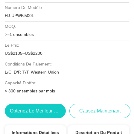
Numéro De Modèle:
HJ-UPWBl500L
MOQ:
>=1 ensembles
Le Prix:
US$2105~US$2200
Conditions De Paiement:
L/C, D/P, T/T, Western Union
Capacité D'offre:
> 300 ensembles par mois
Obtenez Le Meilleur Prix
Causez Maintenant
Informations Détaillées
Description Du Produit