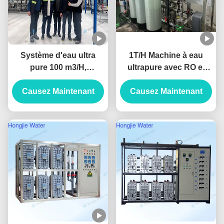
Système d'eau ultra
1T/H Machine à eau
pure 100 m3/H,
ultrapure avec RO et
purificateur d'eau
EDI
industriel avec unités
Causez Maintenant
Causez Maintenant
UF+RO+EDI