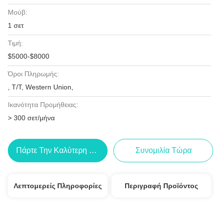
Μούβ:
1 σετ
Τιμή:
$5000-$8000
Όροι Πληρωμής:
, T/T, Western Union,
Ικανότητα Προμήθειας:
> 300 σετ/μήνα
Πάρτε Την Καλύτερη Τιμή
Συνομιλία Τώρα
Λεπτομερείς Πληροφορίες
Περιγραφή Προϊόντος