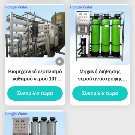
νερού
Βιομηχανικό εξοπλισμό
Μηχανή διήθησης
καθαρού νερού 10T
νερού αντίστροφης
20T/H με σύστημα
όσμωσης 2 σταδίων
αντίστροφης όσμωσης
Συνομιλία τώρα
500L/ώρα RO Σύστημα
Συνομιλία τώρα
με μεμβράνη Dow
πόσιμου νερού 380V