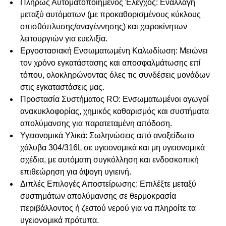
Πλήρως Αυτοματοποιημένος Έλεγχος
: Εναλλαγή
μεταξύ αυτόματων (με προκαθορισμένους κύκλους
οπισθόπλυσης/αναγέννησης) και χειροκίνητων
λειτουργιών για ευελιξία.
Εργοστασιακή Ενσωματωμένη Καλωδίωση
: Μειώνει
τον χρόνο εγκατάστασης και αποσφαλμάτωσης επί
τόπου, ολοκληρώνοντας όλες τις συνδέσεις μονάδων
στις εγκαταστάσεις μας.
Προστασία Συστήματος RO
: Ενσωματωμένοι αγωγοί
ανακυκλοφορίας, χημικός καθαρισμός και συστήματα
απολύμανσης για παρατεταμένη απόδοση.
Υγειονομικά Υλικά
: Σωληνώσεις από ανοξείδωτο
χάλυβα 304/316L σε υγειονομικά και μη υγειονομικά
σχέδια, με αυτόματη συγκόλληση και ενδοσκοπική
επιθεώρηση για άψογη υγιεινή.
Διπλές Επιλογές Αποστείρωσης
: Επιλέξτε μεταξύ
συστημάτων απολύμανσης σε θερμοκρασία
περιβάλλοντος ή ζεστού νερού για να πληροίτε τα
υγειονομικά πρότυπα.