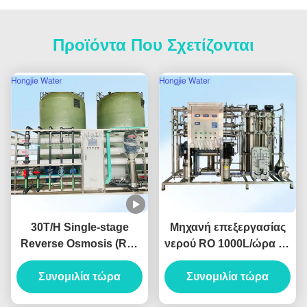
Προϊόντα Που Σχετίζονται
30T/H Single-stage
Μηχανή επεξεργασίας
Reverse Osmosis (RO)
νερού RO 1000L/ώρα με
Pure Water System For
αγωγιμότητα < 10μs/cm
The Lithium Battery
Συνομιλία τώρα
και εγγύηση δύο ετών
Συνομιλία τώρα
Industry
για εξοπλισμό καθαρού