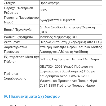
Στοιχείο
Προδιαγραφή
Παροχή Ηλεκτρικού
380V
Ρεύματος
Ποιότητα Παραγόμενου
Αγωγιμότητα < 10μs/cm
Νερού
Διπλού Σταδίου Αντίστροφη Όσμωση
Βασική Τεχνολογία
(RO)
Βασικά Εξαρτήματα
Μονάδες Μεμβράνης RO
Λειτουργία
Πλήρως Αυτόματη (Ελεγχόμενη από PLC)
Χαρακτηριστικά
Σταθερή Ποιότητα Νερού, Χαμηλό Κόστος
Προϊόντος
Λειτουργίας, Αξιόπιστη Απόδοση
Εξυπηρέτηση Μετά την
2-Έτος Εγγύηση για Τυπικό Εξοπλισμό
Πώληση
GB17324-2003 Υγιεινό Πρότυπο για
Εμφιαλωμένο (Βαρελιασμένο) Πόσιμο
Πρότυπα
Καθαρισμένο Νερό, GB5749-2006
Συμμόρφωσης
Υγειονομικό Πρότυπο για Πόσιμο Νερό,
CJ94-1999 Πρότυπο Πόσιμου Νερού
IV. Πλεονεκτήματα Σχεδιασμού