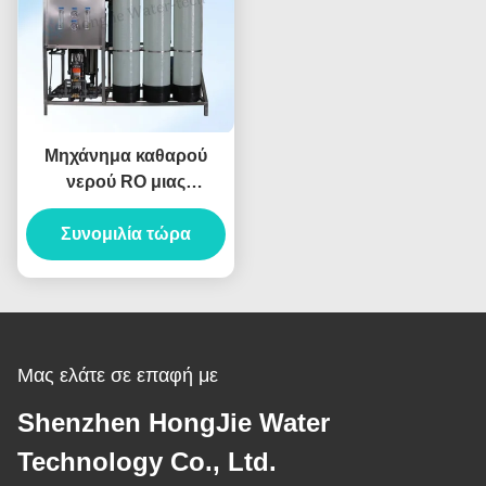
Μηχάνημα καθαρού
νερού RO μιας
βαθμίδας 24T/Ημέρα
Συνομιλία τώρα
Επαγγελματικά
Συστήματα Καθαρισμού
Νερού RO
Μας ελάτε σε επαφή με
Shenzhen HongJie Water
Technology Co., Ltd.