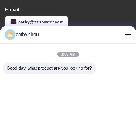
E-mail
cathy@szhjwater.com
cathy.chou
Η διεύθυνσή μας
3:08 AM
Διεύθυνση
Δωμάτιο 1105, Κτίριο 3, Βιομηχανικό Πάρκο Xinsheng Green
Good day, what product are you looking for?
Valley, Κοινότητα Xinsheng, Οδός Longgang, Περιοχή Longgang,
Shenzhen, Κίνα
τηλ
0086-755-27500078