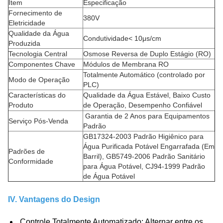
Item
Especificação
Fornecimento de
380V
Eletricidade
Qualidade da Água
Condutividade< 10μs/cm
Produzida
Tecnologia Central
Osmose Reversa de Duplo Estágio (RO)
Componentes Chave
Módulos de Membrana RO
Totalmente Automático (controlado por
Modo de Operação
PLC)
Características do
Qualidade da Água Estável, Baixo Custo
Produto
de Operação, Desempenho Confiável
Garantia de 2 Anos para Equipamentos
Serviço Pós-Venda
Padrão
GB17324-2003 Padrão Higiênico para
Água Purificada Potável Engarrafada (Em
Padrões de
Barril), GB5749-2006 Padrão Sanitário
Conformidade
para Água Potável, CJ94-1999 Padrão
de Água Potável
IV. Vantagens do Design
Controle Totalmente Automatizado
: Alternar entre os