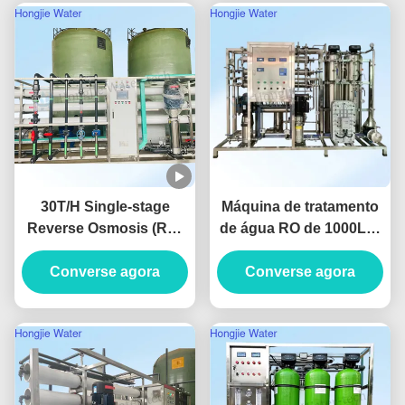
30T/H Single-stage
Máquina de tratamento
Reverse Osmosis (RO)
de água RO de 1000L/H
Pure Water System For
com condutividade <
The Lithium Battery
Converse agora
10μs/cm e garantia de 2
Converse agora
Industry
anos para equipamento
de água pura