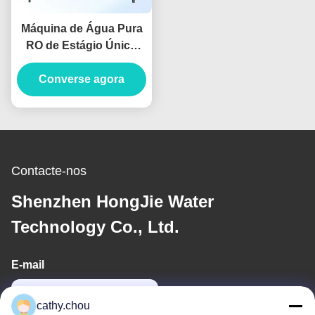
Máquina de Água Pura
RO de Estágio Único
24T/Dia Sistemas
Converse agora
Comerciais de
Purificação de Água RO
Contacte-nos
Shenzhen HongJie Water
Technology Co., Ltd.
E-mail
cathy@szhjwater.com
cathy.chou