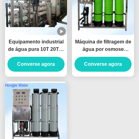
Equipamento industrial
Máquina de filtragem de
de água pura 10T 20T/H
água por osmose
com sistema de osmose
reversa de 2 fases RO
reversa com membrana
Converse agora
Sistema de água
Converse agora
Dow
potável 380V