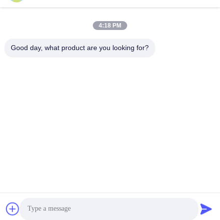
O nosso endereço
4:18 PM
Endereço
Good day, what product are you looking for?
Sala 1105, Edifício 3, Parque Industrial Xinsheng Green Valley,
Comunidade Xinsheng, Rua Longgang, Distrito de Longgang,
Shenzhen, China
telefone
0086-755-27500078
Política de privacidade
|
Mapa do Site
Boa qualidade de China Equipamento de água pura Fornecedor.
© de Copyright -2026 Shenzhen HongJie Water Technology Co.,
Ltd. . Todos os direitos reservados.