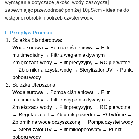
wymagania dotyczące jakości wody, zazwyczaj
zapewniając przewodność poniżej 10μS/cm - idealne do
wstępnej obróbki i potrzeb czystej wody.
II. Przepływ Procesu
Ścieżka Standardowa
:
Woda surowa → Pompa ciśnieniowa → Filtr
multimedialny → Filtr z węglem aktywnym →
Zmiękczacz wody → Filtr precyzyjny → RO pierwotne
→ Zbiornik na czystą wodę → Sterylizator UV → Punkt
poboru wody
Ścieżka Ulepszona
:
Woda surowa → Pompa ciśnieniowa → Filtr
multimedialny → Filtr z węglem aktywnym →
Zmiękczacz wody → Filtr precyzyjny → RO pierwotne
→ Regulacja pH → Zbiornik pośredni → RO wtórne →
Zbiornik na wodę oczyszczoną → Pompa czystej wody
→ Sterylizator UV → Filtr mikroporowaty → Punkt
poboru wody