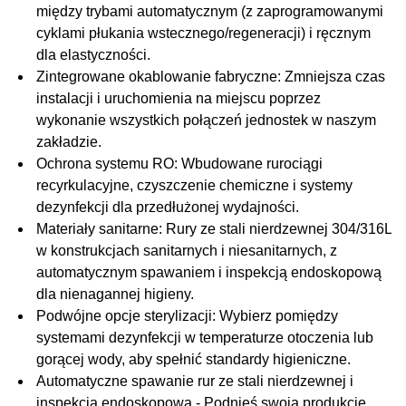
między trybami automatycznym (z zaprogramowanymi
cyklami płukania wstecznego/regeneracji) i ręcznym
dla elastyczności.
Zintegrowane okablowanie fabryczne
: Zmniejsza czas
instalacji i uruchomienia na miejscu poprzez
wykonanie wszystkich połączeń jednostek w naszym
zakładzie.
Ochrona systemu RO
: Wbudowane rurociągi
recyrkulacyjne, czyszczenie chemiczne i systemy
dezynfekcji dla przedłużonej wydajności.
Materiały sanitarne
: Rury ze stali nierdzewnej 304/316L
w konstrukcjach sanitarnych i niesanitarnych, z
automatycznym spawaniem i inspekcją endoskopową
dla nienagannej higieny.
Podwójne opcje sterylizacji
: Wybierz pomiędzy
systemami dezynfekcji w temperaturze otoczenia lub
gorącej wody, aby spełnić standardy higieniczne.
Automatyczne spawanie rur ze stali nierdzewnej i
inspekcja endoskopowa -
Podnieś swoją produkcję