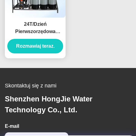
24T/Dzień
Pierwszorzędowa
maszyna RO do
oczyszczania czystej
Rozmawiaj teraz.
wody
Skontaktuj się z nami
Shenzhen HongJie Water
Technology Co., Ltd.
E-mail