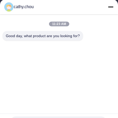
cathy@szhjwater.com
cathy.chou
Nasz adres
11:23 AM
Adres
Good day, what product are you looking for?
Pokój 1105, Budynek 3, Park Przemysłowy Xinsheng Green
Valley, Wspólnota Xinsheng, Ulica Longgang, Dzielnica
Longgang, Shenzhen, Chiny
teren
0086-755-27500078
Polityka prywatności
|
Sitemap
Chiny Dobra jakość Sprzęt do wody czystej Sprzedawca. -2026