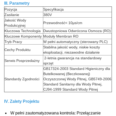
III. Parametry
Pozycja
Specyfikacja
Zasilanie
380V
Jakość Wody
Przewodność< 10μs/cm
Produkcyjnej
Kluczowa Technologia
Dwustopniowa Odwrócona Osmoza (RO)
Kluczowe Komponenty
Moduły Membran RO
Tryb Pracy
W pełni automatyczny (sterowany PLC)
Stabilna jakość wody, niskie koszty
Cechy Produktu
eksploatacji, niezawodne działanie
2-letnia gwarancja na standardowy
Serwis Posprzedażny
sprzęt
GB17324-2003 Standard Higieniczny dla
Butelkowanej (Beczkowanej)
Standardy Zgodności
Oczyszczonej Wody Pitnej, GB5749-2006
Standard Sanitarny dla Wody Pitnej,
CJ94-1999 Standard Wody Pitnej
IV. Zalety Projektu
W pełni zautomatyzowana kontrola
: Przełączanie