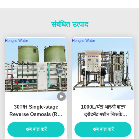
संबंधित उत्पाद
30T/H Single-stage
1000L/घंटा आरओ वाटर
Reverse Osmosis (RO)
ट्रीटमेंट मशीन जिसके
Pure Water System For
कंडक्टिविटी < 10μs/cm है
The Lithium Battery
अब बात करें
और शुद्ध जल उपकरण के लिए 2
अब बात करें
Industry
साल की वारंटी है