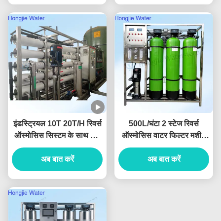
इंडस्ट्रियल 10T 20T/H रिवर्स
500L/घंटा 2 स्टेज रिवर्स
ऑस्मोसिस सिस्टम के साथ शुद्ध
ऑस्मोसिस वाटर फिल्टर मशीन
जल उपकरण
आरओ पीने का पानी सिस्टम
अब बात करें
अब बात करें
380V