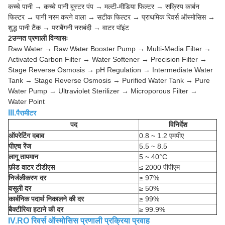
कच्चे पानी → कच्चे पानी बूस्टर पंप → मल्टी-मीडिया फिल्टर → सक्रिय कार्बन
फिल्टर → पानी नरम करने वाला → सटीक फिल्टर → प्राथमिक रिवर्स ऑस्मोसिस →
शुद्ध पानी टैंक → पराबैंगनी नसबंदी → वाटर पॉइंट
2उन्नत प्रणाली विन्यासः
Raw Water → Raw Water Booster Pump → Multi-Media Filter →
Activated Carbon Filter → Water Softener → Precision Filter →
Stage Reverse Osmosis → pH Regulation → Intermediate Water
Tank → Stage Reverse Osmosis → Purified Water Tank → Pure
Water Pump → Ultraviolet Sterilizer → Microporous Filter →
Water Point
III.
पैरामीटर
पद
विनिर्देश
ऑपरेटिंग दबाव
0.8 ~ 1.2 एमपीए
पीएच रेंज
5.5 ~ 8.5
लागू तापमान
5 ~ 40°C
फ़ीड वाटर टीडीएस
≤ 2000 पीपीएम
निर्जलीकरण दर
≥ 97%
वसूली दर
≥ 50%
कार्बनिक पदार्थ निकालने की दर
≥ 99%
बैक्टीरिया हटाने की दर
≥ 99.9%
IV.RO रिवर्स ऑस्मोसिस प्रणाली प्रक्रिया प्रवाह