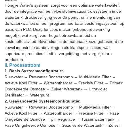
Hongjie Water's systeem zorgt voor een optimale waterkwaliteit
door de integratie van een vloeistofniveaucontrolesysteem in de
watertank, drukbeveiliging voor de pomp, online monitoring van
de waterkwaliteit en een programmeerbaar besturingssysteem op
basis van PLC. Deze functies maken onbeheerde werking
mogelijk, wat zorgt voor hoge betrouwbaarheid en
kosteneffectiviteit. Bovendien is de materiaalkeuze gebaseerd op
zowel industriële aanbevelingen als klantspecificaties, wat
superieure prestaties biedt in vergelijking met vergelijkbare
producten.
II. Processtroom
1. Basis Systeemconfiguratie:
Ruwwater → Ruwwater Boosterpomp → Multi-Media Filter →
Actieve Kool Filter → Waterontharder → Precisie Filter → Primair
Omgekeerde Osmose → Zuiver Watertank → Ultraviolet
Sterilisator → Waterpunt
2. Geavanceerde Systeemconfiguratie:
Ruwwater → Ruwwater Boosterpomp → Multi-Media Filter →
Actieve Kool Filter → Waterontharder → Precisie Filter → Fase
Omgekeerde Osmose → pH Regulatie → Tussenwater Tank →
Fase Omgekeerde Osmose → Gezuiverde Watertank → Zuiver