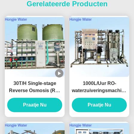
Gerelateerde Producten
30T/H Single-stage
1000L/Uur RO-
Reverse Osmosis (RO)
waterzuiveringsmachine
Pure Water System For
met geleidbaarheid <
The Lithium Battery
Praatje Nu
10μs/cm en garantie
Praatje Nu
Industry
van 2 jaar voor zuivere
waterapparatuur