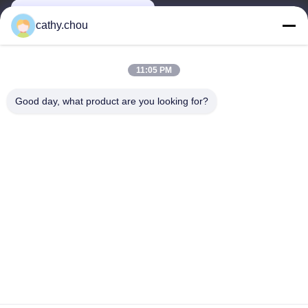
cathy@szhjwater.com
cathy.chou
Ons adres
11:05 PM
Adres
Good day, what product are you looking for?
Kamer 1105, Gebouw 3, Xinsheng Green Valley Industrial Park,
Xinsheng Gemeenschap, Longgang Straat, Longgang District,
Shenzhen, China
Tel
0086-755-27500078
Privacybeleid
|
Sitemap
De Goede Kwaliteit van China Apparatuur voor zuiver water