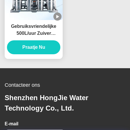
Gebruiksvriendelijke
500L/uur Zuiver
Watersystemen voor de
Voedings- en
Praatje Nu
Drankenindustrie
Contacteer ons
Shenzhen HongJie Water
Technology Co., Ltd.
E-mail