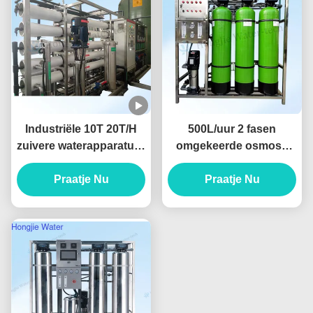
Industriële 10T 20T/H
500L/uur 2 fasen
zuivere waterapparatuur
omgekeerde osmose
met omgekeerd osmose
waterfilter machine RO
systeem met Dow
Praatje Nu
drinkwater systeem
Praatje Nu
membraan
380V