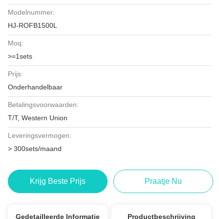
Modelnummer:
HJ-ROFB1500L
Moq:
>=1sets
Prijs:
Onderhandelbaar
Betalingsvoorwaarden:
T/T, Western Union
Leveringsvermogen:
> 300sets/maand
Krijg Beste Prijs
Praatje Nu
Gedetailleerde Informatie
Productbeschrijving