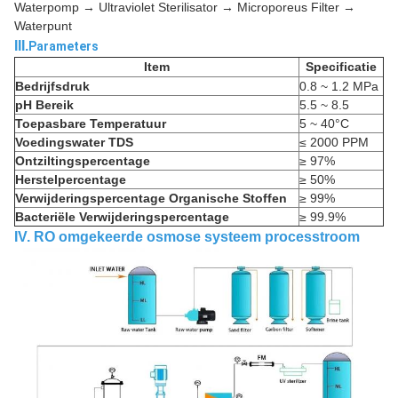
Waterpomp → Ultraviolet Sterilisator → Microporeus Filter →
Waterpunt
III.
Parameters
Item
Specificatie
Bedrijfsdruk
0.8 ~ 1.2 MPa
pH Bereik
5.5 ~ 8.5
Toepasbare Temperatuur
5 ~ 40°C
Voedingswater TDS
≤ 2000 PPM
Ontziltingspercentage
≥ 97%
Herstelpercentage
≥ 50%
Verwijderingspercentage Organische Stoffen
≥ 99%
Bacteriële Verwijderingspercentage
≥ 99.9%
IV. RO omgekeerde osmose systeem processtroom