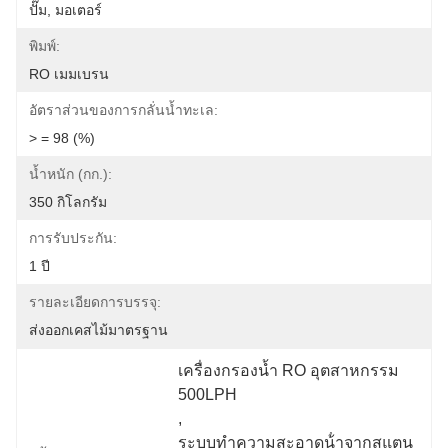
ปั๊ม, มอเตอร์
พิมพ์:
RO เมมเบรน
อัตราส่วนของการกลั่นน้ำทะเล:
> = 98 (%)
น้ำหนัก (กก.):
350 กิโลกรัม
การรับประกัน:
1 ปี
รายละเอียดการบรรจุ:
ส่งออกเคสไม้มาตรฐาน
เครื่องกรองน้ำ RO อุตสาหกรรม 
500LPH
, 
ระบบทําความสะอาดน้ําจากสแตน