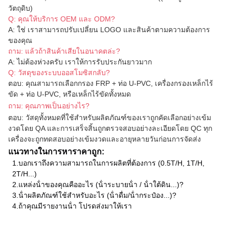
วัตถุดิบ)
Q: คุณให้บริการ OEM และ ODM?
A: ใช่ เราสามารถปรับเปลี่ยน LOGO และสินค้าตามความต้องการ
ของคุณ
ถาม: แล้วถ้าสินค้าเสียในอนาคตล่ะ?
A: ไม่ต้องห่วงครับ เราให้การรับประกันยาวมาก
Q: วัสดุของระบบออสโมซิสกลับ?
ตอบ: คุณสามารถเลือกกรอง FRP + ท่อ U-PVC, เครื่องกรองเหล็กไร้
ขัด + ท่อ U-PVC, หรือเหล็กไร้ขัดทั้งหมด
ถาม: คุณภาพเป็นอย่างไร?
ตอบ: วัสดุทั้งหมดที่ใช้สําหรับผลิตภัณฑ์ของเราถูกคัดเลือกอย่างเข้ม
งวดโดย QA และการเสร็จสิ้นถูกตรวจสอบอย่างละเอียดโดย QC ทุก
เครื่องจะถูกทดสอบอย่างเข้มงวดและอายุหลายวันก่อนการจัดส่ง
แนวทางในการหาราคาถูก:
1.
บอกเราถึงความสามารถในการผลิตที่ต้องการ (0.5T/H, 1T/H,
2T/H...)
2.
แหล่งน้ําของคุณคืออะไร (น้ําระบายน้ํา / น้ําใต้ดิน...)?
3.
น้ําผลิตภัณฑ์ใช้สําหรับอะไร (น้ําดื่ม/น้ํากระป๋อง...)?
4.
ถ้าคุณมีรายงานน้ํา โปรดส่งมาให้เรา