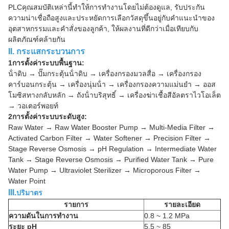
PLCคุณสมบัติเหล่านี้ทําให้การทํางานโดยไม่ต้องดูแล, รับประกัน
ความน่าเชื่อถือสูงและประหยัดการเลือกวัสดุขึ้นอยู่กับคําแนะนําของ
อุตสาหกรรมและคําสั่งของลูกค้า, ให้ผลงานที่ดีกว่าเมื่อเทียบกับ
ผลิตภัณฑ์คล้ายกัน
II. กระแสกระบวนการ
1การตั้งค่าระบบพื้นฐาน:
น้ําดิบ → ปั๊มกระตุ้นน้ําดิบ → เครื่องกรองมวลสื่อ → เครื่องกรอง
คาร์บอนกระตุ้น → เครื่องนุ่มน้ํา → เครื่องกรองความแม่นยํา → ออส
โมซิสทางกลับหลัก → ถังน้ําบริสุทธิ์ → เครื่องฆ่าเชื้อสีอัลตราไวโอเล็ต
→ วอเตอร์พอยท์
2การตั้งค่าระบบระดับสูง:
Raw Water → Raw Water Booster Pump → Multi-Media Filter →
Activated Carbon Filter → Water Softener → Precision Filter →
Stage Reverse Osmosis → pH Regulation → Intermediate Water
Tank → Stage Reverse Osmosis → Purified Water Tank → Pure
Water Pump → Ultraviolet Sterilizer → Microporous Filter →
Water Point
III.
ปริมาตร
รายการ
รายละเอียด
ความดันในการทํางาน
0.8 ~ 1.2 MPa
ระยะ pH
5.5 ~ 85