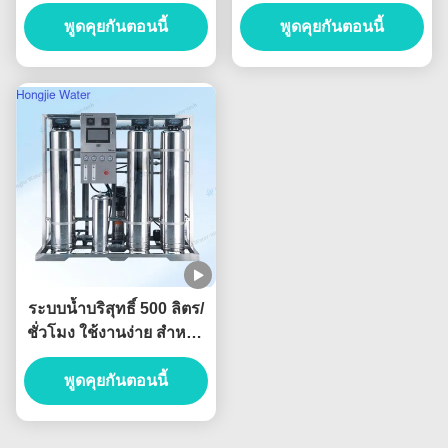
อุตสาหกรรม พร้อมระบบรี
ลิตร/ชั่วโมง สำหรับดื่ม
เวิร์สออสโมซิส พร้อมเม
พูดคุยกันตอนนี้
ระบบ RO 380V
พูดคุยกันตอนนี้
มเบรน Dow
ระบบน้ำบริสุทธิ์ 500 ลิตร/
ชั่วโมง ใช้งานง่าย สำหรับ
อุตสาหกรรมอาหารและ
พูดคุยกันตอนนี้
เครื่องดื่ม