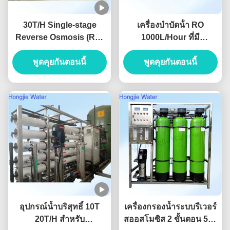
30T/H Single-stage
เครื่องบําบัดน้ํา RO
Reverse Osmosis (RO)
1000L/Hour ที่มี
Pure Water System For
ประสิทธิภาพในการนําน้ํา
The Lithium Battery
พูดคุยกันตอนนี้
< 10μs/cm และรับประกัน
พูดคุยกันตอนนี้
Industry
2 ปีสําหรับอุปกรณ์น้ํา
บริสุทธิ์
อุปกรณ์น้ำบริสุทธิ์ 10T
เครื่องกรองน้ำระบบรีเวอร์
20T/H สำหรับ
สออสโมซิส 2 ขั้นตอน 500