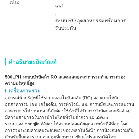
เน้น:
เลส
, 
ระบบ RO อุตสาหกรรมพร้อมการ
รับประกัน
คำอธิบายผลิตภัณฑ์
500LPH ระบบบําบัดน้ํา RO สแตนเลสอุตสาหกรรมด้วยการกรอง
ความบริสุทธิ์สูง
I. เครื่อง
ภาพรวม
อุปกรณ์น้ําบริสุทธิ์ใช้ระบบออสโมซิสกลับ (RO) ออกแบบให้กับ
อุตสาหกรรม เช่น เครื่องดื่ม, การทําไวน์, นม, การหมักและการแปรรูป
อาหารการใช้งานเหล่านี้มักต้องใช้น้ําที่ได้รับการบําบัดก่อนหรือล้าง,
มีความสามารถในการนําไฟโดยทั่วไปต่ํากว่า 10 μS/cm
ระบบของ Hongjie Water ให้ความปลอดภัยคุณภาพน้ําที่ดีที่สุด โดย
การรวมระบบควบคุมระดับของของเหลวในถังน้ํา การป้องกันความดัน
สําหรับปั๊มและระบบควบคุมที่สามารถเขียนโปรแกรมได้โดย