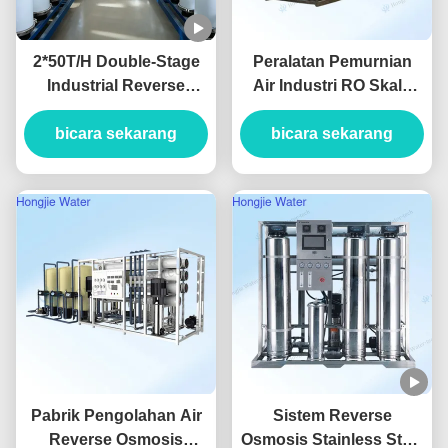
2*50T/H Double-Stage
Peralatan Pemurnian
Industrial Reverse
Air Industri RO Skala
Osmosis Water System
Besar 130m3/H
Produced For Ultrapure
bicara sekarang
bicara sekarang
380V/220V
Water
Pabrik Pengolahan Air
Sistem Reverse
Reverse Osmosis
Osmosis Stainless Steel