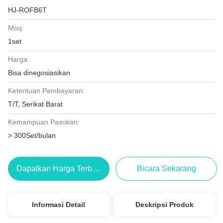
HJ-ROFB6T
Moq:
1set
Harga:
Bisa dinegosiasikan
Ketentuan Pembayaran:
T/T, Serikat Barat
Kemampuan Pasokan:
> 300Set/bulan
Dapatkan Harga Terbaik
Bicara Sekarang
Informasi Detail
Deskripsi Produk