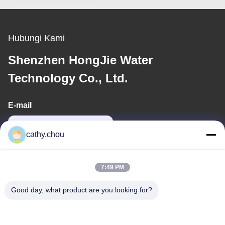
Hubungi Kami
Shenzhen HongJie Water
Technology Co., Ltd.
E-mail
cathy@szhjwater.com
cathy.chou
Alamat Kami
7:49 PM
Alamat
Good day, what product are you looking for?
Ruang 1105, Bangunan 3, Xinsheng Green Valley Industrial Park,
Komunitas Xinsheng, Jalan Longgang, Distrik Longgang,
Shenzhen, Cina