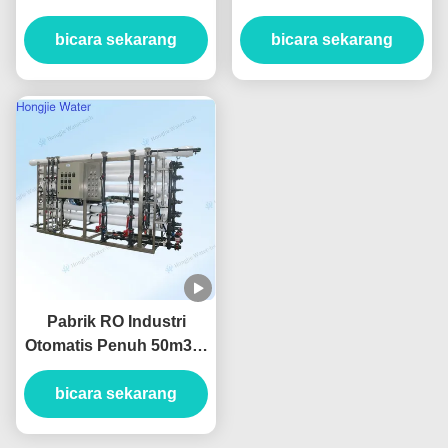
Industri FRP Komersial
SS304 1500L/H Untuk
bicara sekarang
yang Dapat
Pemurnian Air Makanan
bicara sekarang
Disesuaikan
dan Minuman
Pabrik RO Industri
Otomatis Penuh 50m3/H
Sistem Filtrasi Air
Reverse Osmosis
bicara sekarang