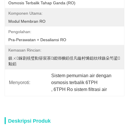
Osmosis Terbalik Tahap Ganda (RO)
Komponen Utama:
Modul Membran RO
Pengolahan:
Pra-Perawatan + Desaliansi RO
Kemasan Rincian:
鎮ㄨ鎵剧殑璧勬簮宸茶鍒犻櫎銆佸凡鏇村悕鎴栨殏鏃朵笉鍙
敤銆
Sistem pemurnian air dengan 
Menyoroti:
osmosis terbalik 6TPH
, 
6TPH Ro sistem filtrasi air
Deskripsi Produk