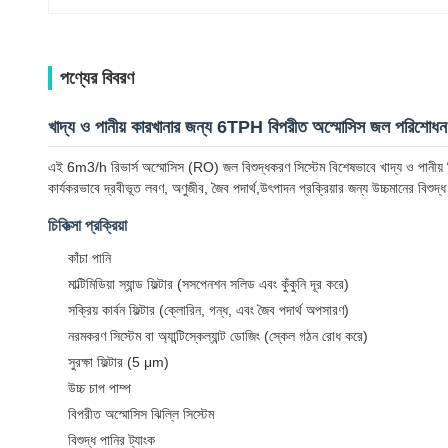
পণ্যের বিবরণ
খাদ্য ও পানীয় কারখানার জন্য 6TPH বিপরীত অস্মোসিস জল পরিশোধন 
এই 6m3/h রিভার্স অস্মোসিস (RO) জল বিশুদ্ধকরণ সিস্টেম বিশেষভাবে খাদ্য ও পানীয় শিল্
কার্যকরভাবে দ্রবীভূত লবণ, অণুজীব, জৈব পদার্থ,উৎপাদন প্রক্রিয়ার জন্য উচ্চমানের বিশুদ
চিকিত্সা প্রক্রিয়া
কাঁচা পানি
মাল্টিমিডিয়া স্যান্ড ফিল্টার (সসপেনশন সলিড এবং কুঁকুনি দূর করে)
সক্রিয় কার্বন ফিল্টার (ক্লোরিন, গন্ধ, এবং জৈব পদার্থ অপসারণ)
নরমকরণ সিস্টেম বা অ্যান্টিস্কেল্যান্ট ডোজিং (স্কেল গঠন রোধ করে)
সুরক্ষা ফিল্টার (5 μm)
উচ্চ চাপ পাম্প
বিপরীত অস্মোসিস ঝিল্লি সিস্টেম
বিশুদ্ধ পানির ট্যাংক