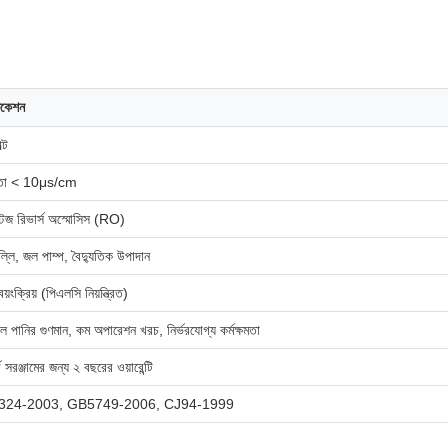
িকেশন
্ট
িতা < 10μs/cm
টেজ রিভার্স অস্মোসিস (RO)
লি, জল পাম্প, বৈদ্যুতিক উপাদান
স্বয়ংক্রিয় (পিএলসি নিয়ন্ত্রিত)
ীল পানির গুণমান, কম অপারেশন খরচ, নির্ভরযোগ্য কর্মক্ষমতা
ার্ড সরঞ্জামের জন্য ২ বছরের ওয়ারেন্টি
24-2003, GB5749-2006, CJ94-1999