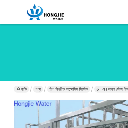
বাড়ি
পণ্য
শিল্প বিপরীত অস্মোসিস সিস্টেম
6TPH ডাবল স্টেজ রিভার্স