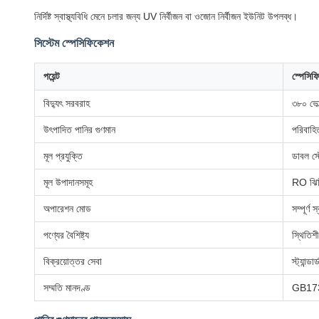
নির্দিষ্ট স্বাস্থ্যবিধি মেনে চলার জন্য UV নির্বীজন বা ওজোন নির্বীজন ইউনিট উপলব্ধ।
সিস্টেম স্পেসিফিকেশন
পয়েন্ট
স্পেসিফ
বিদ্যুৎ সরবরাহ
৩৮০ ভোল
উৎপাদিত পানির গুণমান
পরিবাহ
মূল প্রযুক্তি
ডাবল স্
মূল উপাদানসমূহ
RO ঝিল্
অপারেশন মোড
সম্পূর্ণ 
পণ্যের বৈশিষ্ট্য
স্থিতিশ
বিক্রয়োত্তর সেবা
স্ট্যান্ড
সম্মতি মানদণ্ড
GB173