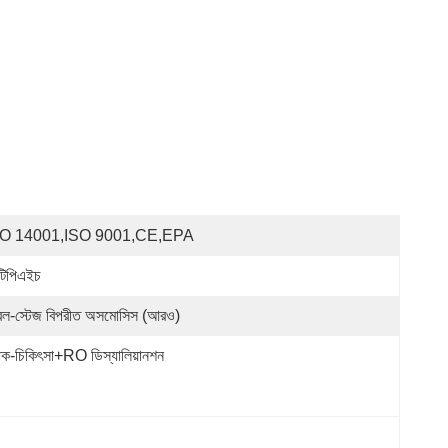
SO 14001,ISO 9001,CE,EPA
টিপিএইচ
বল-স্টেজ বিপরীত অসমোসিস (আরও)
রাক-চিকিৎসা+RO ডিস্যালিয়ানশন