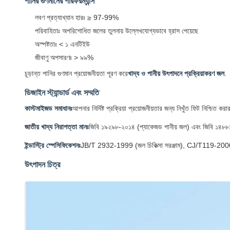
পানির গুণমানের পারফরম্যান্স
লবণ প্রত্যাখ্যান হারঃ ≥ 97-99%
পরিবাহিতাঃ অপরিশোধিত জলের তুলনায় উল্লেখযোগ্যভাবে হ্রাস পেয়েছে
অস্পষ্টতাঃ < ১ এনটিইউ
জীবাণু অপসারণঃ > ৯৯%
চূড়ান্ত পানির গুণমান প্রয়োজনীয়তা পূরণ করে
খাদ্য ও পানীয় উৎপাদনে প্রক্রিয়াকরণ জল
.
ডিজাইন স্ট্যান্ডার্ড এবং সম্মতি
কাস্টমাইজড সমাধানঃ
আপনার নির্দিষ্ট প্রক্রিয়া প্রয়োজনীয়তার জন্য নিখুঁত ফিট নিশ্চি
জাতীয় খাদ্য নিরাপত্তা মানঃ
জিবি ১৯২৯৮-২০১৪ (প্যাকেজড পানীয় জল) এবং জিবি ১৪৮৮১-২
ইন্ডাস্ট্রি স্পেসিফিকেশনঃ
JB/T 2932-1999 (জল চিকিত্সা সরঞ্জাম), CJ/T119-2000 (
উৎপাদন চিত্র