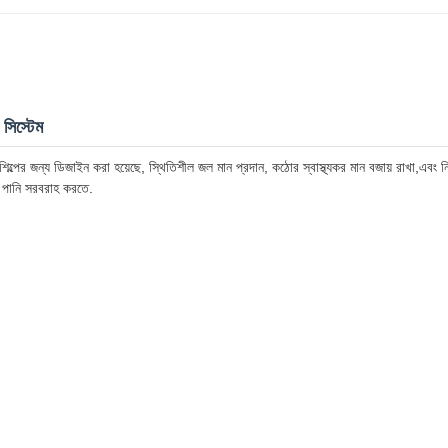
সিস্টেম
পের জন্য ডিজাইন করা হয়েছে, স্থিতিশীল জল মান প্রদান, কঠোর স্বাস্থ্যকর মান বজায় রাখা,এবং নির
্ধ পানি সরবরাহ করতে.