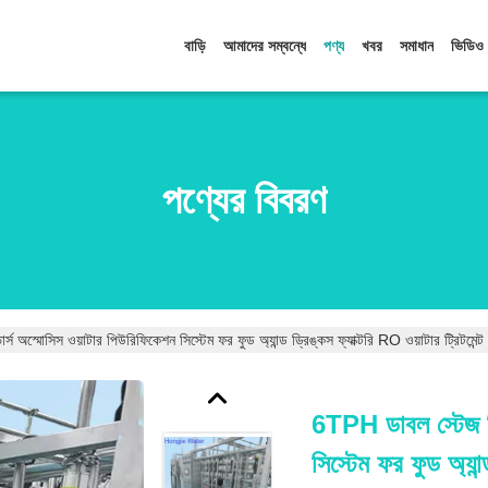
বাড়ি
আমাদের সম্বন্ধে
পণ্য
খবর
সমাধান
ভিডিও
পণ্যের বিবরণ
 অস্মোসিস ওয়াটার পিউরিফিকেশন সিস্টেম ফর ফুড অ্যান্ড ড্রিঙ্কস ফ্যাক্টরি RO ওয়াটার ট্রিটমেন্ট প্ল্
6TPH ডাবল স্টেজ রি
সিস্টেম ফর ফুড অ্যান্