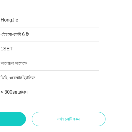
HongJie
এইচজে-রফবি 6 টি
1SET
আলোচনা সাপেক্ষে
টি/টি, ওয়েস্টার্ন ইউনিয়ন
> 300sets/মাস
এখন চ্যাট করুন