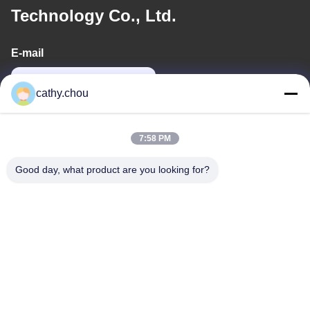
Technology Co., Ltd.
E-mail
cathy@szhjwater.com
cathy.chou
O nosso endereço
7:58 PM
Endereço
Good day, what product are you looking for?
Sala 1105, Edifício 3, Parque Industrial Xinsheng Green Valley,
Comunidade Xinsheng, Rua Longgang, Distrito de Longgang,
Shenzhen, China
telefone
0086-755-27500078