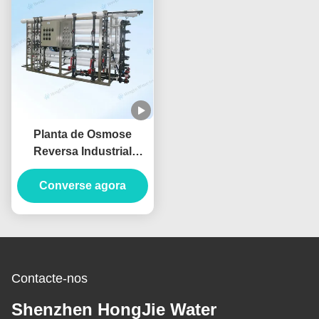
Planta de Osmose
Reversa Industrial
Totalmente Automática
50m3/H Sistema de
Converse agora
Filtração de Água por
Osmose Reversa
Contacte-nos
Shenzhen HongJie Water