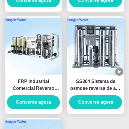
Produced For Ultrapure
Converse agora
Converse agora
escala 130m3/H
Water
380V/220V
FRP Industrial
SS304 Sistema de
Comercial Reverso
osmose reversa de aço
Osmose Tratamento de
inoxidável 1500L/H para
Água Instalação
Converse agora
purificação de água de
Converse agora
personalizável
alimentos e bebidas