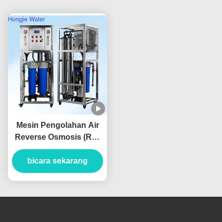
Mesin Pengolahan Air
Reverse Osmosis (RO)
250 LPH Hemat Energi
Untuk Air Bersih
bicara sekarang