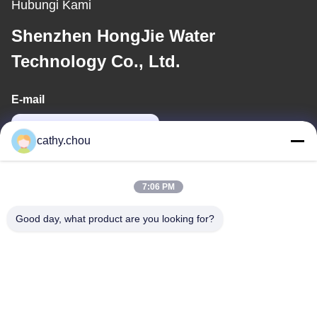
Hubungi Kami
Shenzhen HongJie Water
Technology Co., Ltd.
E-mail
cathy@szhjwater.com
cathy.chou
Alamat Kami
7:06 PM
Alamat
Good day, what product are you looking for?
Ruang 1105, Bangunan 3, Xinsheng Green Valley Industrial Park,
Komunitas Xinsheng, Jalan Longgang, Distrik Longgang,
Shenzhen, Cina
tel
0086-755-27500078