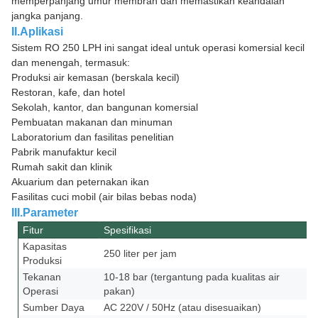
memperpanjang umur membran dan memastikan keandalan
jangka panjang.
II.Aplikasi
Sistem RO 250 LPH ini sangat ideal untuk operasi komersial kecil
dan menengah, termasuk:
Produksi air kemasan (berskala kecil)
Restoran, kafe, dan hotel
Sekolah, kantor, dan bangunan komersial
Pembuatan makanan dan minuman
Laboratorium dan fasilitas penelitian
Pabrik manufaktur kecil
Rumah sakit dan klinik
Akuarium dan peternakan ikan
Fasilitas cuci mobil (air bilas bebas noda)
III.Parameter
Fitur
Spesifikasi
Kapasitas
250 liter per jam
Produksi
Tekanan
10-18 bar (tergantung pada kualitas air
Operasi
pakan)
Sumber Daya
AC 220V / 50Hz (atau disesuaikan)