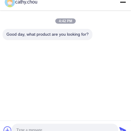
cathy.chou
Il nostro indirizzo
4:42 PM
Indirizzo
Good day, what product are you looking for?
Stanza 1105, Edificio 3, Parco Industriale Xinsheng Green Valley,
Comunità Xinsheng, Via Longgang, Distretto di Longgang,
Shenzhen, Cina
tel
0086-755-27500078
Norme sulla privacy
|
Mappa del sito
Buona qualità della Cina Apparecchiature per l'acqua pura
Fornitore. © di Copyright -2026 Shenzhen HongJie Water