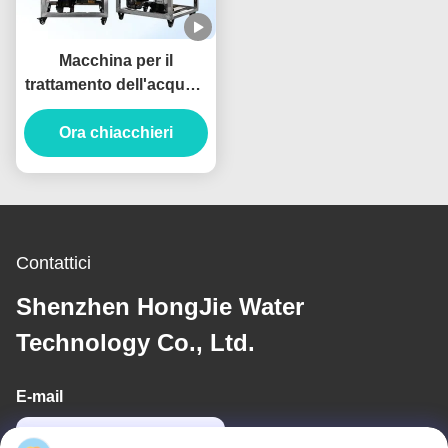
Macchina per il
trattamento dell'acqua a
osmosi inversa (RO) da
250 LPH a basso
Ora chiacchieri
consumo energetico
per acqua pulita
Contattici
Shenzhen HongJie Water
Technology Co., Ltd.
E-mail
cathy@szhjwater.com