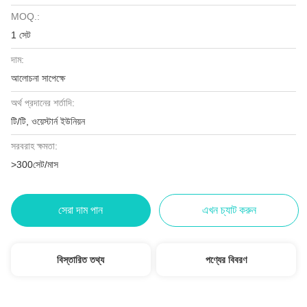
MOQ.:
1 সেট
দাম:
আলোচনা সাপেক্ষে
অর্থ প্রদানের শর্তাদি:
টি/টি, ওয়েস্টার্ন ইউনিয়ন
সরবরাহ ক্ষমতা:
>300সেট/মাস
সেরা দাম পান
এখন চ্যাট করুন
বিস্তারিত তথ্য
পণ্যের বিবরণ