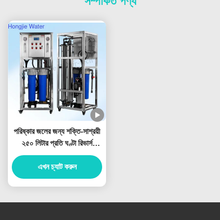
সম্পর্কিত পণ্য
পরিষ্কার জলের জন্য শক্তি-সাশ্রয়ী
২৫০ লিটার প্রতি ঘণ্টা রিভার্স
অসমোসিস (RO) জল শোধন যন্ত্র
এখন চ্যাট করুন