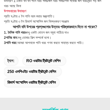
উদাহরণ 1:একটি ঘন ঘন পানি খরচ সময়/জল খরচ সময়/পিক সর্বোচ্চ জল খরচ/ঘন্টা গড় জল
খরচ আছে কিনা
উপসংহারের উদাহরণ
প্রতি ঘণ্টায় ৫ টন পানি নরম করার যন্ত্রপাতি।
প্রতি ঘণ্টায় ৩ টন রিভার্স অস্মোসিস জল বিশুদ্ধকরণ সরঞ্জাম
আপনি যদি উপরের প্রশ্নগুলোর উত্তর পরিষ্কারভাবে দিতে না পারেন?
1. দৈনিক পানি খরচঃ
শুধু একটা বোতল জল নমুনা পাঠিয়ে দাও
2পানির মান:
শুধু তোমার শিল্প সম্পর্কে বলো।
3পানি খরচ:
আমরা আপনাকে পানি খরচ গণনা করতে সাহায্য করতে পারি।
ট্যাগ:
RO ওয়াটার ট্রিটমেন্ট মেশিন
250 এলপিএইচ ওয়াটার ট্রিটমেন্ট মেশিন
রিভার্স অস্মোসিস ওয়াটার ট্রিটমেন্ট মেশিন