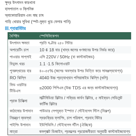
ক্ষুদ্র উৎপাদন কারখানা
হাসপাতাল ও ক্লিনিক
অ্যাকোয়ারিয়াম এবং মাছ চাষ
গাড়ি ধোয়ার সুবিধা (স্পট-মুক্ত ধুয়ে ফেলার পানি)
III.প্যারামিটার
বৈশিষ্ট্য
স্পেসিফিকেশন
উৎপাদন ক্ষমতা
প্রতি ঘণ্টায় ২৫০ লিটার
অপারেটিং চাপ
10 ¢ 18 বার (খাদ্য জলের গুণমানের উপর নির্ভর করে)
পাওয়ার সাপ্লাই
এসি 220V / 50Hz (বা কাস্টমাইজড)
বিদ্যুৎ খরচ
1.1 ∙1.5 কিলোওয়াট
পুনরুদ্ধারের হার
৪০-৫৫% (জলের অবস্থার উপর ভিত্তি করে সামঞ্জস্যযোগ্য)
RO ঝিল্লি
4040 উচ্চ প্রত্যাখ্যান পলিয়ামাইড ঝিল্লি (গুলি)
ফিড ওয়াটার
≤2000 পিপিএম (উচ্চ TDS এর জন্য কাস্টমাইজযোগ্য)
টিডিএস
মাল্টিমিডিয়া ফিল্টার / সক্রিয় কার্বন ফিল্টার, ৫ মাইক্রন সেডিমেন্ট
প্রাক চিকিত্সা
কার্টিজ ফিল্টার
কাঠামোর উপাদান
পাউডার লেপযুক্ত ইস্পাত / স্টেইনলেস স্টিল (বিকল্প)
নিয়ন্ত্রণ ব্যবস্থা
স্বয়ংক্রিয় ফ্লাশিং, চাপ পরিমাপ, প্রবাহ মিটার
পাইপিং উপাদান
ইউপিভিসি / স্টেইনলেস স্টীল (ঐচ্ছিক)
মাত্রা
কমপ্যাক্ট ডিজাইন, প্রকল্পের প্রয়োজনীয়তা অনুযায়ী কাস্টমাইজযোগ্য