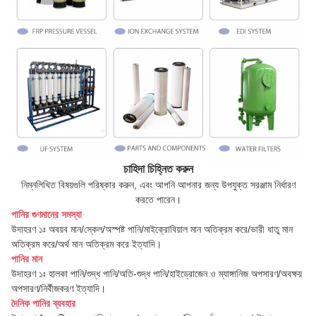
চাহিদা চিহ্নিত করুন
নিম্নলিখিত বিষয়গুলি পরিষ্কার করুন, এবং আপনি আপনার জন্য উপযুক্ত সরঞ্জাম নির্ধারণ
করতে পারেন।
পানির গুণমানের সমস্যা
উদাহরণ ১ঃ অবয়ব মান/স্কেল/অস্পষ্ট পানি/মাইক্রোবিয়াল মান অতিক্রম করে/ভারী ধাতু মান
অতিক্রম করে/অর্থ মান অতিক্রম করে ইত্যাদি।
পানির মান
উদাহরণ ১ঃ হালকা পানি/শুদ্ধ পানি/অতি-শুদ্ধ পানি/হাইড্রোজেন ও ম্যাঙ্গানিজ অপসারণ/অবক্ষয়
অপসারণ/নির্বীজকরণ ইত্যাদি।
দৈনিক পানির ব্যবহার