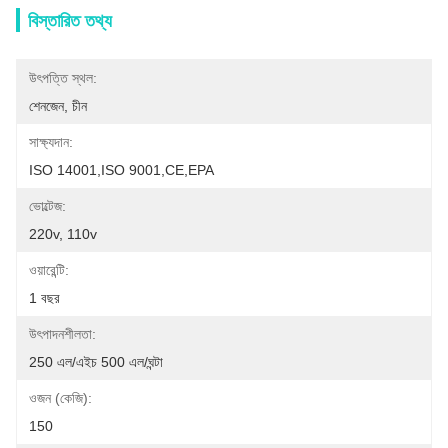
বিস্তারিত তথ্য
উৎপত্তি স্থল:
শেনজেন, চীন
সাক্ষ্যদান:
ISO 14001,ISO 9001,CE,EPA
ভোল্টেজ:
220v, 110v
ওয়ারেন্টি:
1 বছর
উৎপাদনশীলতা:
250 এল/এইচ 500 এল/ঘন্টা
ওজন (কেজি):
150