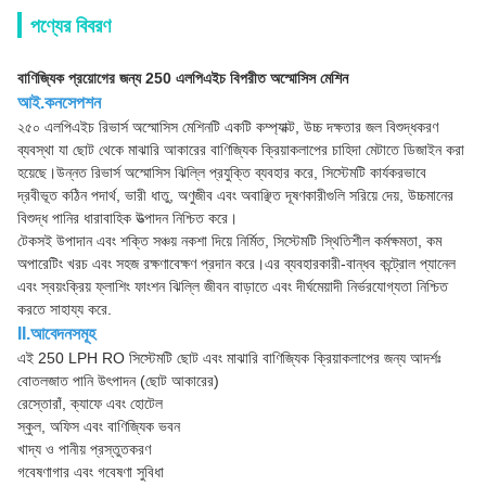
পণ্যের বিবরণ
বাণিজ্যিক প্রয়োগের জন্য 250 এলপিএইচ বিপরীত অস্মোসিস মেশিন
আই.কনসেপশন
২৫০ এলপিএইচ রিভার্স অস্মোসিস মেশিনটি একটি কম্প্যাক্ট, উচ্চ দক্ষতার জল বিশুদ্ধকরণ
ব্যবস্থা যা ছোট থেকে মাঝারি আকারের বাণিজ্যিক ক্রিয়াকলাপের চাহিদা মেটাতে ডিজাইন করা
হয়েছে।উন্নত রিভার্স অস্মোসিস ঝিল্লি প্রযুক্তি ব্যবহার করে, সিস্টেমটি কার্যকরভাবে
দ্রবীভূত কঠিন পদার্থ, ভারী ধাতু, অণুজীব এবং অবাঞ্ছিত দূষণকারীগুলি সরিয়ে দেয়, উচ্চমানের
বিশুদ্ধ পানির ধারাবাহিক উত্পাদন নিশ্চিত করে।
টেকসই উপাদান এবং শক্তি সঞ্চয় নকশা দিয়ে নির্মিত, সিস্টেমটি স্থিতিশীল কর্মক্ষমতা, কম
অপারেটিং খরচ এবং সহজ রক্ষণাবেক্ষণ প্রদান করে।এর ব্যবহারকারী-বান্ধব কন্ট্রোল প্যানেল
এবং স্বয়ংক্রিয় ফ্লাশিং ফাংশন ঝিল্লি জীবন বাড়াতে এবং দীর্ঘমেয়াদী নির্ভরযোগ্যতা নিশ্চিত
করতে সাহায্য করে.
II.আবেদনসমূহ
এই 250 LPH RO সিস্টেমটি ছোট এবং মাঝারি বাণিজ্যিক ক্রিয়াকলাপের জন্য আদর্শঃ
বোতলজাত পানি উৎপাদন (ছোট আকারের)
রেস্তোরাঁ, ক্যাফে এবং হোটেল
স্কুল, অফিস এবং বাণিজ্যিক ভবন
খাদ্য ও পানীয় প্রস্তুতকরণ
গবেষণাগার এবং গবেষণা সুবিধা