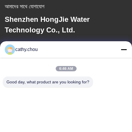
আমাদের সাথে যোগাযোগ
Shenzhen HongJie Water
Technology Co., Ltd.
ই-মেইল
cathy.chou
cathy@szhjwater.com
6:46 AM
আমাদের ঠিকানা
Good day, what product are you looking for?
ঠিকানা
রুম ১১০৫, বিল্ডিং ৩, সিনশেং গ্রিন ভ্যালি ইন্ডাস্ট্রিয়াল পার্ক, সিনশেং কমিউনিটি, লংগাং স্ট্রিট,
লংগাং জেলা, শেনজেন, চীন
টেল
0086-755-27500078