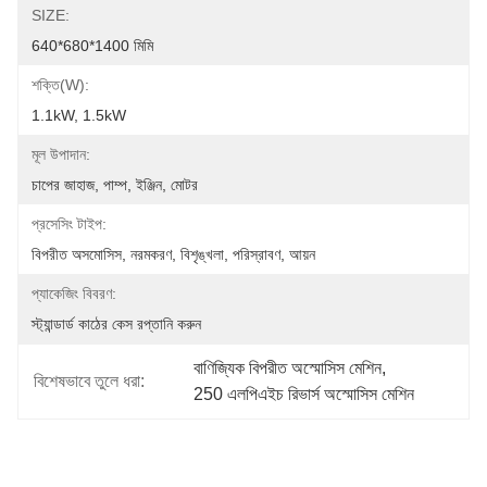
SIZE:
640*680*1400 মিমি
শক্তি(w):
1.1kW, 1.5kW
মূল উপাদান:
চাপের জাহাজ, পাম্প, ইঞ্জিন, মোটর
প্রসেসিং টাইপ:
বিপরীত অসমোসিস, নরমকরণ, বিশৃঙ্খলা, পরিস্রাবণ, আয়ন
প্যাকেজিং বিবরণ:
স্ট্যান্ডার্ড কাঠের কেস রপ্তানি করুন
বাণিজ্যিক বিপরীত অস্মোসিস মেশিন
, 
বিশেষভাবে তুলে ধরা:
250 এলপিএইচ রিভার্স অস্মোসিস মেশিন