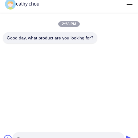
이메일
cathy.chou
cathy@szhjwater.com
2:58 PM
우리 주소
Good day, what product are you looking for?
주소
3동 신성 그린 밸리 산업 단지 1105호, 신성 커뮤니티, 롱강 가도,
롱강 구, 선전, 중국
전화
0086-755-27500078
개인 정보 정책
|
사이트맵
중국 좋은 품질 순수 장비 공급업체. 저작권 © -2026 Shenzhen