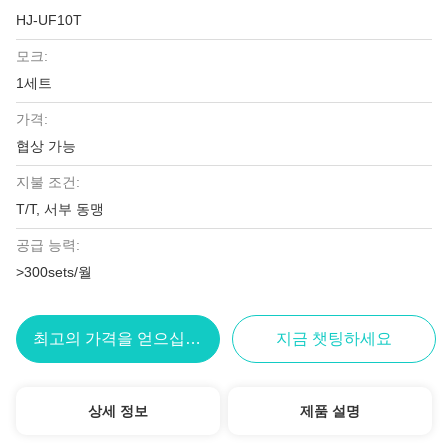
HJ-UF10T
모크:
1세트
가격:
협상 가능
지불 조건:
T/T, 서부 동맹
공급 능력:
>300sets/월
최고의 가격을 얻으십시오
지금 챗팅하세요
상세 정보
제품 설명