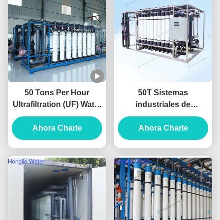
50 Tons Per Hour
50T Sistemas
Ultrafiltration (UF) Water
industriales de
Treatment System For
ultrafiltración UF
Pretreatment System
Ahora Charle
Unidad de tratamiento
Ahora Charle
de agua