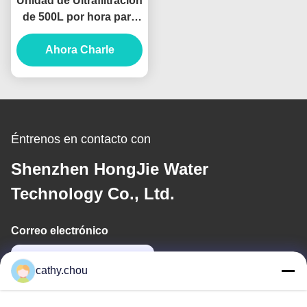
Unidad de Ultrafiltración
de 500L por hora para
producción
Ahora Charle
farmacéutica
Éntrenos en contacto con
Shenzhen HongJie Water
Technology Co., Ltd.
Correo electrónico
cathy@szhjwater.com
cathy.chou