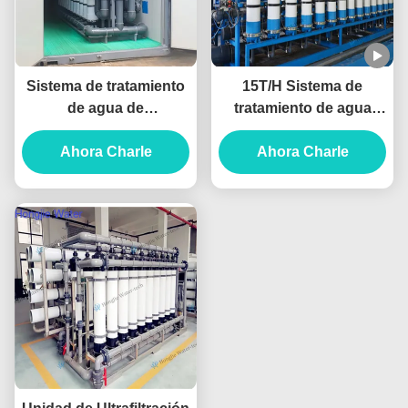
Sistema de tratamiento
15T/H Sistema de
de agua de
tratamiento de agua
ultrafiltración
para el procesamiento
personalizado Sistema
Ahora Charle
de jugos y bebidas
Ahora Charle
de filtración de UF
0.25T/H-1000T/H