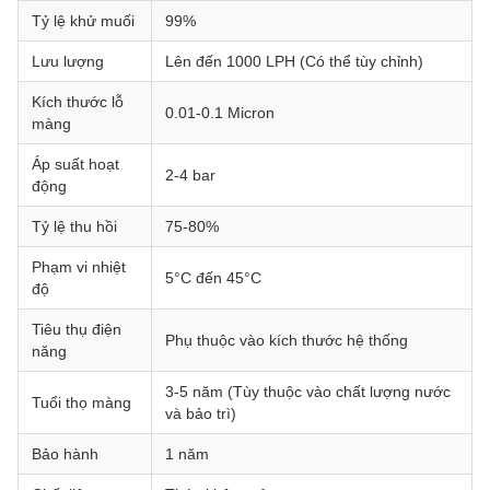
Tỷ lệ khử muối
99%
Lưu lượng
Lên đến 1000 LPH (Có thể tùy chỉnh)
Kích thước lỗ
0.01-0.1 Micron
màng
Áp suất hoạt
2-4 bar
động
Tỷ lệ thu hồi
75-80%
Phạm vi nhiệt
5°C đến 45°C
độ
Tiêu thụ điện
Phụ thuộc vào kích thước hệ thống
năng
3-5 năm (Tùy thuộc vào chất lượng nước
Tuổi thọ màng
và bảo trì)
Bảo hành
1 năm