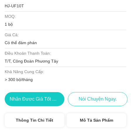
HJ-UF10T
MOQ:
1 bộ
Giá Cả:
Có thể đàm phán
Điều Khoản Thanh Toán:
T/T, Công Đoàn Phương Tây
Khả Năng Cung Cấp:
> 300 bộ/tháng
Nhận Được Giá Tốt Nhất
Nói Chuyện Ngay.
Thông Tin Chi Tiết
Mô Tả Sản Phẩm