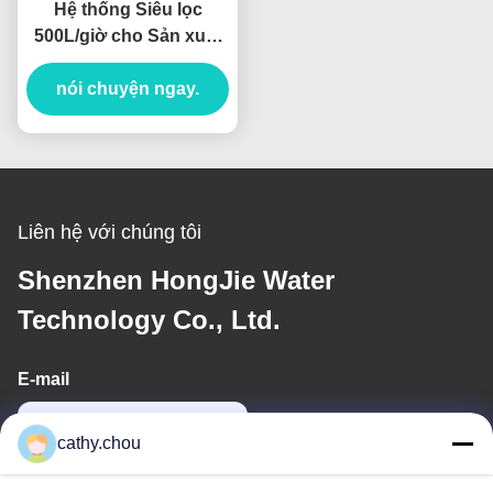
Hệ thống Siêu lọc
500L/giờ cho Sản xuất
Dược phẩm
nói chuyện ngay.
Liên hệ với chúng tôi
Shenzhen HongJie Water
Technology Co., Ltd.
E-mail
cathy@szhjwater.com
cathy.chou