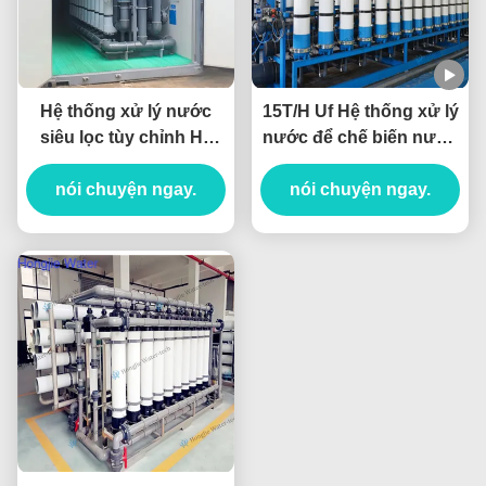
Hệ thống xử lý nước
15T/H Uf Hệ thống xử lý
siêu lọc tùy chỉnh Hệ
nước để chế biến nước
thống lọc UF 0.25T/H-
trái cây và đồ uống
nói chuyện ngay.
1000T/H
nói chuyện ngay.