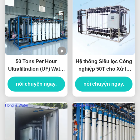
50 Tons Per Hour
Hệ thống Siêu lọc Công
Ultrafiltration (UF) Water
nghiệp 50T cho Xử lý
Treatment System For
Nước
Pretreatment System
nói chuyện ngay.
nói chuyện ngay.