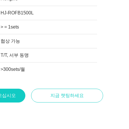
HJ-ROFB1500L
> = 1sets
협상 가능
T/T, 서부 동맹
>300sets/월
으십시오
지금 챗팅하세요