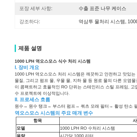
포장 세부 사항:
수출 표준 나무 케이스
강조하다:
역삼투 물처리 시스템
, 
10
제품 설명
1000 LPH 역오스모스 식수 처리 시스템
I. 장비 개요
1000 LPH 역오스모스 처리 시스템은 깨끗하고 안전하고 맛있
물질, 그리고 펌프 물, 우물 물, 지하 물 등 원료 물의 다른 오염물
이 콤팩트하고 효율적인 RO 단위는 스테인리스 스틸 프레임, 고압 
수 프로젝트에 이상적입니다.
II. 프로세스 흐름
원수→ 원수 탱크→ 부스터 펌프→ 쿼츠 모래 필터→ 활성 탄소 
역오스모스 시스템의 주요 매개 변수
항목
사
모델
1000 LPH RO 수처리 시스템
용량
시간당 1000 리터