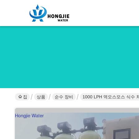
집
상품
순수 장비
1000 LPH 역오스모스 식수