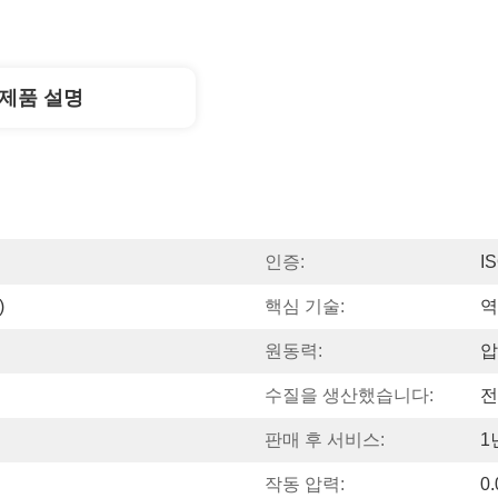
제품 설명
인증:
I
)
핵심 기술:
역
원동력:
압
수질을 생산했습니다:
전
판매 후 서비스:
1
작동 압력:
0