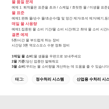
물 품질 문제
예제 1: 퇴적물은 표준을 초과 / 스케일 / 흐릿한 물 / 미생물 표준을
물 표준
예제1:완화 물/순수 물/초순수/철 및 망간 제거/초석
제거/폐기
,
등
매일 물 사용량
예제1:집중된 물 소비 기간/물 소비 시간/최고 최대 물 소비 시간
결론 예제
5톤/시간 물 부드럽게 하는 장비
시간당 3톤 역오스모스 수분 정화 장비
1매일 물 소비:
물 샘플을 우편으로 보내주세요
2물 기준:
당신 업종만 말해줘요
3물 소비:
우리는 물 소비량을 계산하는 데 도움을 줄 수 있습니다
태그:
정수처리 시스템
산업용 수처리 시