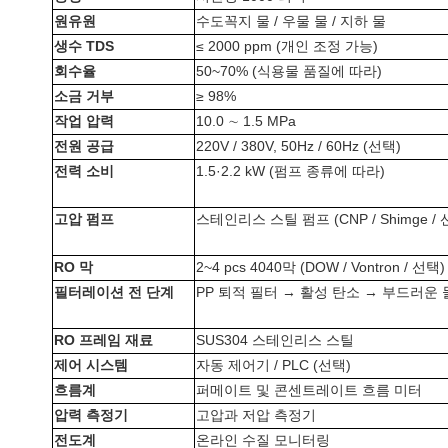
원유원
수도꼭지 물 / 우물 물 / 지하 물
생수 TDS
≤ 2000 ppm (개인 조정 가능)
회수율
50~70% (식용물 품질에 따라)
소금 거부
≥ 98%
작업 압력
10.0 ∼ 1.5 MPa
전원 공급
220V / 380V, 50Hz / 60Hz (선택)
전력 소비
1.5·2.2 kW (펌프 종류에 따라)
고압 펌프
스테인리스 스틸 펌프 (CNP / Shimge 
RO 막
2~4 pcs 4040막 (DOW / Vontron / 선택)
필터레이션 전 단계
PP 퇴적 필터 → 활성 탄소 → 부드러운 물
RO 프레임 재료
SUS304 스테인리스 스틸
제어 시스템
자동 제어기 / PLC (선택)
흐름계
퍼메이트 및 콘센트레이트 흐름 미터
압력 측정기
고압과 저압 측정기
전도계
온라인 수질 모니터링