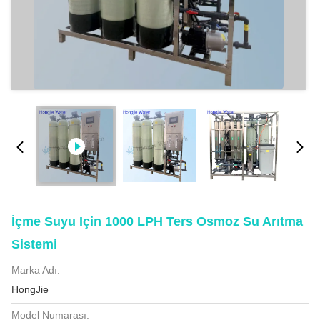
İçme Suyu Için 1000 LPH Ters Osmoz Su Arıtma
Sistemi
Marka Adı:
HongJie
Model Numarası: