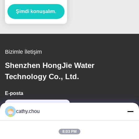
500L/Saat Saf Su
Şimdi konuşalım.
Sistemleri
Bizimle İletişim
Shenzhen HongJie Water
Technology Co., Ltd.
E-posta
cathy@szhjwater.com
cathy.chou
Adresimiz
8:03 PM