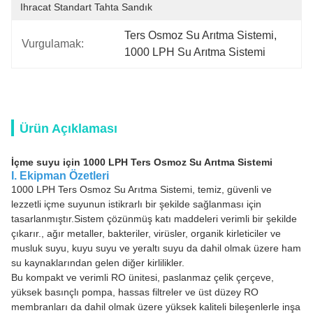
Ihracat Standart Tahta Sandık
Ters Osmoz Su Arıtma Sistemi
, 
Vurgulamak:
1000 LPH Su Arıtma Sistemi
Ürün Açıklaması
İçme suyu için 1000 LPH Ters Osmoz Su Arıtma Sistemi
I. Ekipman Özetleri
1000 LPH Ters Osmoz Su Arıtma Sistemi, temiz, güvenli ve
lezzetli içme suyunun istikrarlı bir şekilde sağlanması için
tasarlanmıştır.Sistem çözünmüş katı maddeleri verimli bir şekilde
çıkarır., ağır metaller, bakteriler, virüsler, organik kirleticiler ve
musluk suyu, kuyu suyu ve yeraltı suyu da dahil olmak üzere ham
su kaynaklarından gelen diğer kirlilikler.
Bu kompakt ve verimli RO ünitesi, paslanmaz çelik çerçeve,
yüksek basınçlı pompa, hassas filtreler ve üst düzey RO
membranları da dahil olmak üzere yüksek kaliteli bileşenlerle inşa