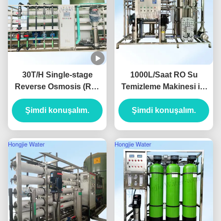
30T/H Single-stage
1000L/Saat RO Su
Reverse Osmosis (RO)
Temizleme Makinesi ile
Pure Water System For
İletişimlilik < 10μs/cm ve
The Lithium Battery
Şimdi konuşalım.
Saf Su Ekipmanı için 2
Şimdi konuşalım.
Industry
Yıllık Garanti