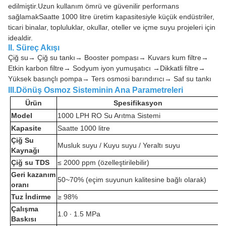
edilmiştir.Uzun kullanım ömrü ve güvenilir performans
sağlamakSaatte 1000 litre üretim kapasitesiyle küçük endüstriler,
ticari binalar, topluluklar, okullar, oteller ve içme suyu projeleri için
idealdir.
II. Süreç Akışı
Çiğ su→ Çiğ su tankı→ Booster pompası→ Kuvars kum filtre→
Etkin karbon filtre→ Sodyum iyon yumuşatıcı →Dikkatli filtre→
Yüksek basınçlı pompa→ Ters osmosi barındırıcı→ Saf su tankı
III.Dönüş Osmoz Sisteminin Ana Parametreleri
Ürün
Spesifikasyon
Model
1000 LPH RO Su Arıtma Sistemi
Kapasite
Saatte 1000 litre
Çiğ Su
Musluk suyu / Kuyu suyu / Yeraltı suyu
Kaynağı
Çiğ su TDS
≤ 2000 ppm (özelleştirilebilir)
Geri kazanım
50~70% (eçim suyunun kalitesine bağlı olarak)
oranı
Tuz İndirme
≥ 98%
Çalışma
1.0 ∙ 1.5 MPa
Baskısı