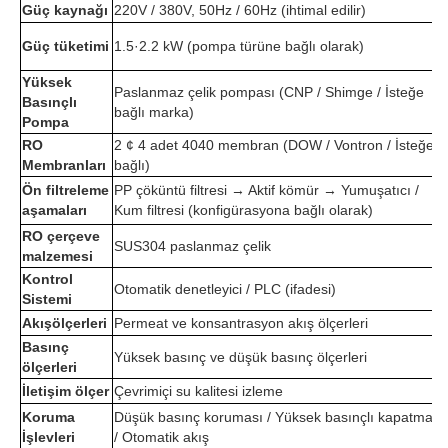
Güç kaynağı
220V / 380V, 50Hz / 60Hz (ihtimal edilir)
Güç tüketimi
1.5·2.2 kW (pompa türüne bağlı olarak)
Yüksek
Paslanmaz çelik pompası (CNP / Shimge / İsteğe
Basınçlı
bağlı marka)
Pompa
RO
2 ¢ 4 adet 4040 membran (DOW / Vontron / İsteğe
Membranları
bağlı)
Ön filtreleme
PP çöküntü filtresi → Aktif kömür → Yumuşatıcı /
aşamaları
Kum filtresi (konfigürasyona bağlı olarak)
RO çerçeve
SUS304 paslanmaz çelik
malzemesi
Kontrol
Otomatik denetleyici / PLC (ifadesi)
Sistemi
Akışölçerleri
Permeat ve konsantrasyon akış ölçerleri
Basınç
Yüksek basınç ve düşük basınç ölçerleri
ölçerleri
İletişim ölçer
Çevrimiçi su kalitesi izleme
Koruma
Düşük basınç koruması / Yüksek basınçlı kapatma
İşlevleri
/ Otomatik akış