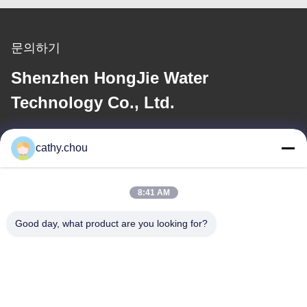
문의하기
Shenzhen HongJie Water
Technology Co., Ltd.
이메일
cathy.chou
cathy@szhjwater.com
8:41 AM
우리 주소
Good day, what product are you looking for?
주소
3동 신성 그린 밸리 산업 단지 1105호, 신성 커뮤니티, 롱강 가도,
롱강 구, 선전, 중국
전화