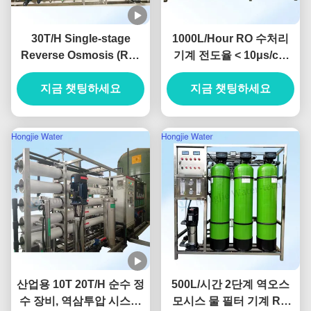
30T/H Single-stage
1000L/Hour RO 수처리
Reverse Osmosis (RO)
기계 전도율 < 10μs/cm
Pure Water System For
및 순수 물 장비에 대한 2
The Lithium Battery
지금 챗팅하세요
지금 챗팅하세요
년 보증
Industry
산업용 10T 20T/H 순수 정
500L/시간 2단계 역오스
수 장비, 역삼투압 시스템
모시스 물 필터 기계 RO