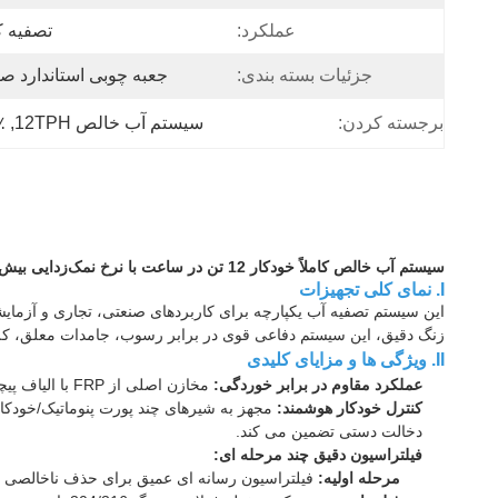
عملکرد:
تصفیه ک
جزئیات بسته بندی:
جعبه چوبی استاندارد ص
برجسته کردن:
سیستم آب خالص 12TPH
, 
۹۷٪ نر
سیستم آب خالص کاملاً خودکار 12 تن در ساعت با نرخ نمک‌زدایی بیش از 97%
I. نمای کلی تجهیزات
زنگ دقیق، این سیستم دفاعی قوی در برابر رسوب، جامدات معلق، کلوئیدها و کلر 
II. ویژگی ها و مزایای کلیدی
عملکرد مقاوم در برابر خوردگی:
مخازن اصلی از FRP با الیاف پیچیده با کیفیت بالا ساخته شده اند که مقاومت فشاری و خواص ضد خوردگی استثنایی را حتی در محیط های صنعتی خشن ارائه می دهند.
کنترل خودکار هوشمند:
دخالت دستی تضمین می کند.
فیلتراسیون دقیق چند مرحله ای:
مرحله اولیه:
فیلتراسیون رسانه ای عمیق برای حذف ناخالصی ه