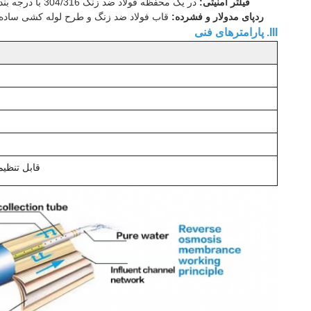
فیلتر امنیتی:
در یک محفظه فولاد ضد زنگ 304/316 با درجه بندی
ردپای مدولار و فشرده:
قاب فولاد ضد زنگ و طرح لوله کشی ساده 
III. پارامترهای فنی
قابل تنظیم (1 تن در ساعت - 100 تن در