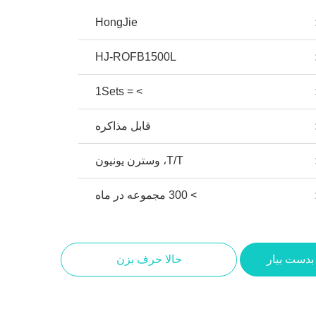
HongJie
HJ-ROFB1500L
> = 1Sets
قابل مذاکره
T/T، وسترن یونیون
> 300 مجموعه در ماه
بدست بیار
حالا حرف بزن