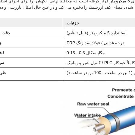
5 میکرومتر
قرار گرفته است که محافظ نهایی "نگهبان" را برای اجزای اص
شده، فضای کف ارزشمند را ذخیره می کند و در عین حال امکان بازرسی و دس
جزئیات
استاندارد 5 میکرومتر (قابل تنظیم)
دقت ف
FRP درجه غذایی / فولاد ضد زنگ
ج
0.15 - 0.6 مگاپاسکال
فشا
کنترل شیر پنوماتیک / PLC کاملاً خودکار
سی
 ساعت+)
ظرف