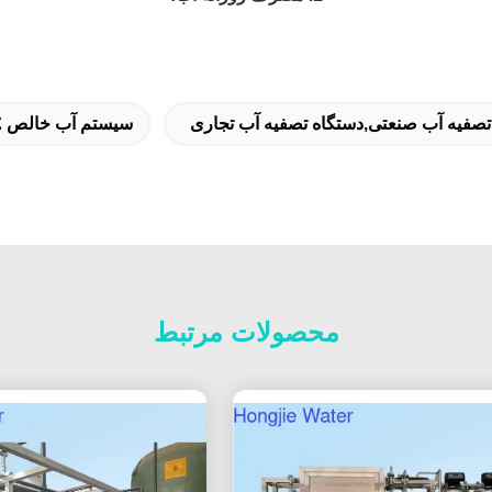
صفیه آب صنعتی,دستگاه تصفیه آب تجاری
سیستم آب خالص 12TPH,۹۷٪ نرخ نمک زدایی سیستم آب خالص
محصولات مرتبط