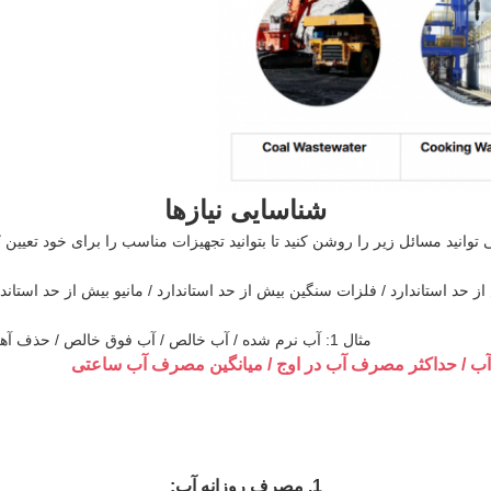
شناسایی نیازها
ی توانید مسائل زیر را روشن کنید تا بتوانید تجهیزات مناسب را برای خود تعیین ک
مثال 1: آب نرم شده / آب خالص / آب فوق خالص / حذف آهن و منگنز / حذف رسوب / استریلیزاسیون
1. مصرف روزانه آب: