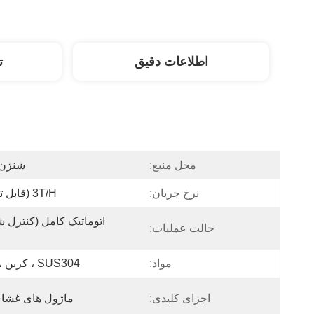
اطلاعات دقیق
ت
محل منبع:
شنژن،
نرخ جریان:
3T/h (قابل تنظیم)
حالت عملیات:
مواد:
SUS304 ، کربن ، FRP
اجزای کلیدی:
ماژول های غشای 