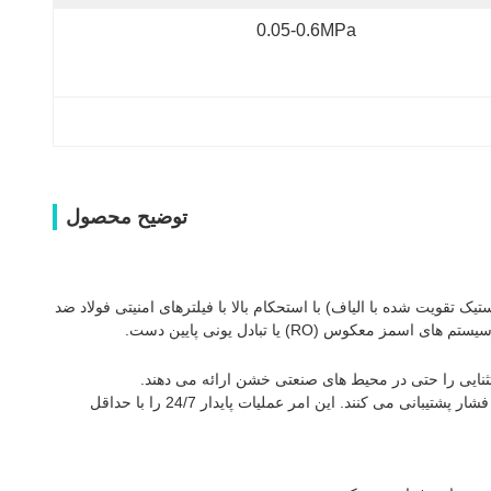
0.05-0.6MPa
توضیح محصول
فیه آب یکپارچه برای کاربردهای صنعتی، تجاری و آزمایشگاهی با تقاضای بالا طراحی شده است. با ترکیب مخازن تحت فشار FRP (پلاستیک تقویت شده با الیاف) با استحکام بالا با فیلترهای امنیتی فولاد ضد
(RO) یا تبادل یونی پایین دست.
مجهز به شیرهای چند پورت پنوماتیک/خودکار دقیق (فعال کننده های آبی) که از شستشوی معکوس زمان بندی شده یا افت فشار پشتیبانی می کنند. این امر عملیات پایدار 24/7 را با حداقل