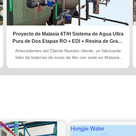
Proyecto de Malasia 6T/H Sistema de Agua Ultra
Pura de Dos Etapas RO + EDI + Resina de Grado
Nuclear para la Industria de Baterías de Iones de
Antecedentes del Cliente Nuestro cliente, un fabricante
Litio
líder de baterías de iones de litio con sede en Malasia,
necesitaba un sistema de agua ultra pura de alto
rendimiento para apoyar sus procesos de recubrimiento
de electrodos y ensamblaje de celdas. El proyecto exigía
una calidad de agua ...