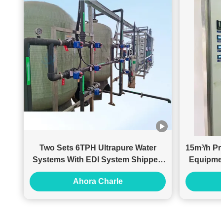
Two Sets 6TPH Ultrapure Water
15m³/h Pr
Systems With EDI System Shipped
Equipme
To Malaysian Customer
Ahora Charle