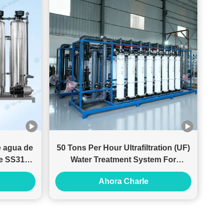
e agua de
50 Tons Per Hour Ultrafiltration (UF)
le SS316L
Water Treatment System For
 RO
Pretreatment System
Ahora Charle