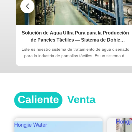
e
Solución de Agua Ultra Pura para la Producción
la
de Paneles Táctiles — Sistema de Doble
Ósmosis Inversa (RO) de 70TPH con 8 Años de
agua
Este es nuestro sistema de tratamiento de agua diseñado
Operación Estable
a en
para la industria de pantallas táctiles. Es un sistema de
 el
agua ultrapura de 70T/H de ósmosis inversa de etapa
a:
secundaria + EDI + lecho mixto de pulido, que ha estado
 +
en uso continuo en las instalaciones del cliente durante 10
años y aún ...
Caliente
Venta