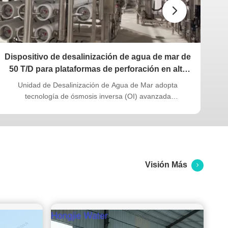
Dispositivo de desalinización de agua de mar de
50 T/D para plataformas de perforación en alta
b
mar
Unidad de Desalinización de Agua de Mar adopta
Un 
tecnología de ósmosis inversa (OI) avanzada
de 
internacionalmente con un diseño de sistema optimizado.
He
Diseñado para cumplir con los requisitos del acuerdo
s
técnico del contrato del astillero, el equipo cumple con las
a
restricciones dimensionales especificad...
Visión Más