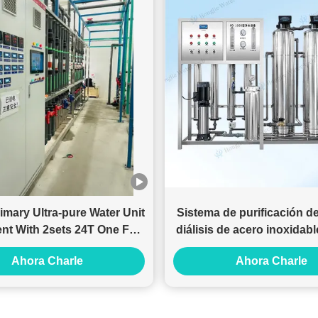
imary Ultra-pure Water Unit
Sistema de purificación d
nt With 2sets 24T One For
diálisis de acero inoxidab
One
1000LPH con filtro
Ahora Charle
Ahora Charle