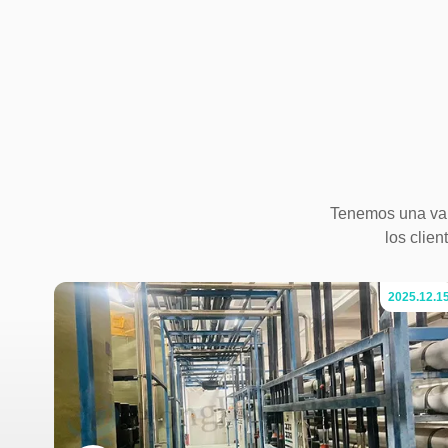
Tenemos una vari
los clien
.07.04
2025.12.1